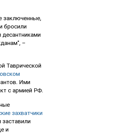
е заключенные,
и бросили
и десантниками
данам", –
ой Таврической
ховском
пантов. Ими
кт с армией РФ.
нные
ские захватчики
и заставили
е и