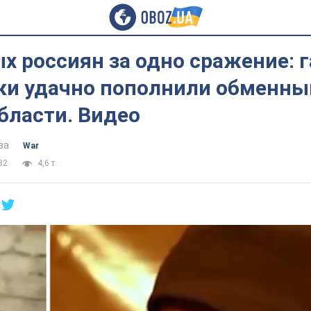
х россиян за одно сражение: 
ки удачно пополнили обменны
бласти. Видео
ва
War
32
4,6 т.