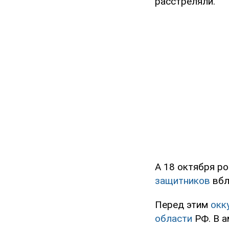
расстреляли.
А 18 октября р
защитников
вбл
Перед этим
окк
области
РФ. В а