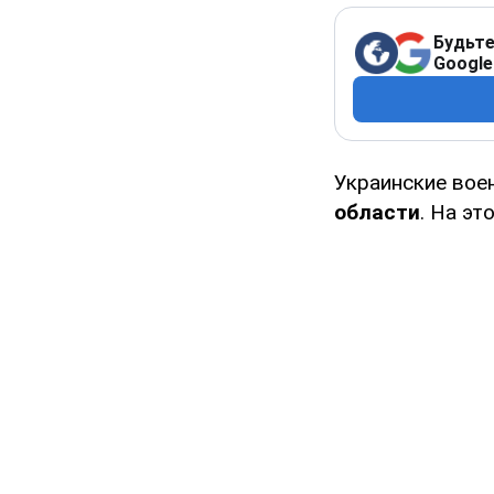
Будьте
Google
Украинские во
области
. На эт