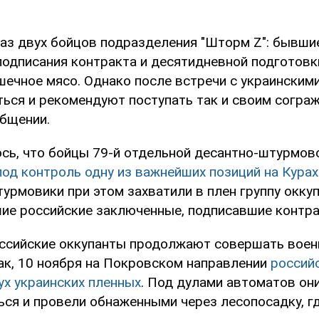
каз двух бойцов подразделения "Шторм Z": бывши
подписания контракта и десятидневной подготовк
ушечное мясо. Однако после встречи с украинским
ться и рекомендуют поступать так и своим сограж
общении.
сь, что бойцы 79-й отдельной десантно-штурмов
под контроль одну из важнейших позиций на Кура
турмовики при этом захватили в плен группу окку
ие российские заключенные, подписавшие контра
оссийские оккупанты продолжают совершать вое
Так, 10 ноября на Покровском направлении
россий
ух украинских пленных
. Под дулами автоматов он
ься и провели обнаженными через лесопосадку, гд