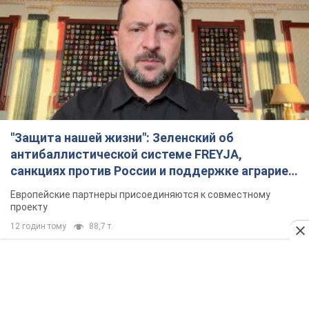
"Защита нашей жизни": Зеленский об
антибаллистической системе FREYJA,
санкциях против России и поддержке аграриев.
Видео
Европейские партнеры присоединяются к совместному
проекту
12 годин тому
88,7 т.
С 1 сентября украинским учителям повысят
зарплаты: Корецкий раскрыл подробности
Одновременно с повышением зарплат педагогам