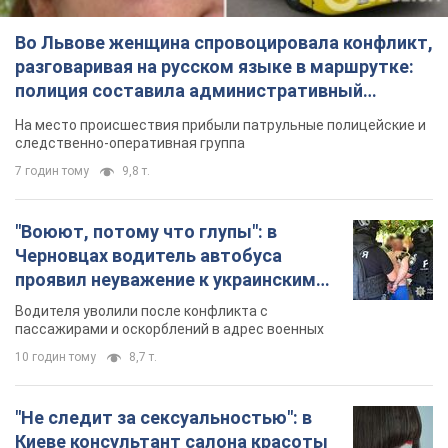
Во Львове женщина спровоцировала конфликт,
разговаривая на русском языке в маршрутке:
полиция составила административный
протокол. Видео
На место происшествия прибыли патрульные полицейские и
следственно-оперативная группа
7 годин тому
9,8 т.
"Воюют, потому что глупы": в
Черновцах водитель автобуса
проявил неуважение к украинским
военным и поплатился за это.
Водителя уволили после конфликта с
Видео
пассажирами и оскорблений в адрес военных
10 годин тому
8,7 т.
"Не следит за сексуальностью": в
Киеве консультант салона красоты