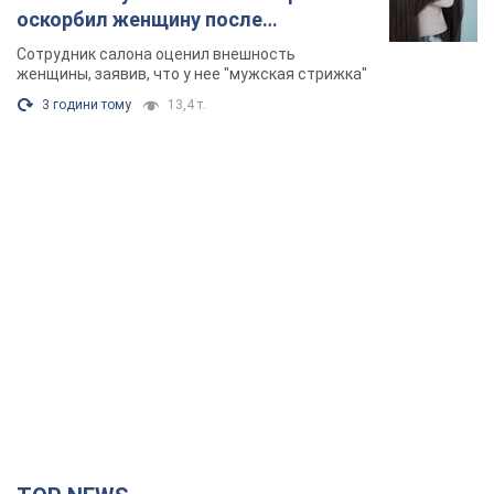
оскорбил женщину после
химиотерапии, разгорелся скандал.
Сотрудник салона оценил внешность
Фото
женщины, заявив, что у нее "мужская стрижка"
3 години тому
13,4 т.