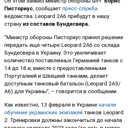
Об этом заявил министр обороны ФРГ
Борис
Писториус
, сообщает
пресс-служба
ведомства. Leopard 2A6 прибудут в нашу
страну
из составов Бундесвера.
"Министр обороны Писториус принял решение
передать еще четыре Leopard 2A6 со склада
Бундесвера в Украину. Это увеличивает
количество поставленных Германией танков с
14 до 18 и, вместе с предоставленными
Португалией и Швецией танками, делает
доступным танковый батальон (Leopard 2A5/
А6) для Украины", – говорится в сообщении.
Как известно, 13 февраля в Украине
начали
обучение украинских экипажей
танков Leopard
2. Тренировки должны закончиться до начала
второго квартала 2023 года (то есть в марте