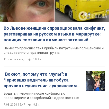
Во Львове женщина спровоцировала конфликт,
разговаривая на русском языке в маршрутке:
полиция составила административный
протокол. Видео
На место происшествия прибыли патрульные полицейские и
следственно-оперативная группа
11 часов назад
10,9 т.
"Воюют, потому что глупы": в
Черновцах водитель автобуса
проявил неуважение к украинским
военным и поплатился за это.
Водителя уволили после конфликта с
Видео
пассажирами и оскорблений в адрес военных
7.08.2026 15:47
9,3 т.