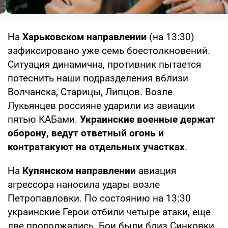
На
Харьковском направлении
(на 13:30)
зафиксировано уже семь боестолкновений.
Ситуация динамична, противник пытается
потеснить наши подразделения вблизи
Волчанска, Старицы, Липцов. Возле
Лукьянцев россияне ударили из авиации
пятью КАБами.
Украинские военные держат
оборону, ведут ответный огонь и
контратакуют на отдельных участках
.
На
Купянском направлении
авиация
агрессора наносила удары возле
Петропавловки. По состоянию на 13:30
украинские Герои отбили четыре атаки, еще
две продолжались. Бои были близ Синковки,