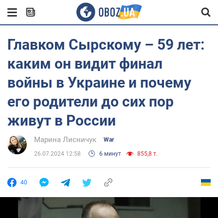
Главком Сырскому – 59 лет:
каким он видит финал
войны в Украине и почему
его родители до сих пор
живут в России
Марина Лисничук
War
26.07.2024 12:58
6 минут
855,8 т.
40