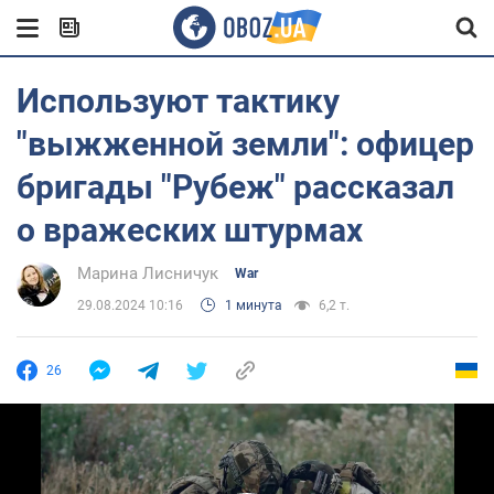
Используют тактику
"выжженной земли": офицер
бригады "Рубеж" рассказал
о вражеских штурмах
Марина Лисничук
War
29.08.2024 10:16
1 минута
6,2 т.
26