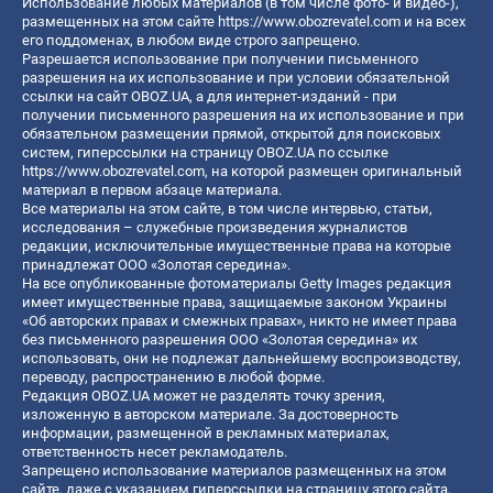
Использование любых материалов (в том числе фото- и видео-),
размещенных на этом сайте
https://www.obozrevatel.com
и на всех
его поддоменах, в любом виде строго запрещено.
Разрешается использование при получении письменного
разрешения на их использование и при условии обязательной
ссылки на сайт OBOZ.UA, а для интернет-изданий - при
получении письменного разрешения на их использование и при
обязательном размещении прямой, открытой для поисковых
систем, гиперссылки на страницу OBOZ.UA по ссылке
https://www.obozrevatel.com
, на которой размещен оригинальный
материал в первом абзаце материала.
Все материалы на этом сайте, в том числе интервью, статьи,
исследования – служебные произведения журналистов
редакции, исключительные имущественные права на которые
принадлежат ООО «Золотая середина».
На все опубликованные фотоматериалы Getty Images редакция
имеет имущественные права, защищаемые законом Украины
«Об авторских правах и смежных правах», никто не имеет права
без письменного разрешения ООО «Золотая середина» их
использовать, они не подлежат дальнейшему воспроизводству,
переводу, распространению в любой форме.
Редакция OBOZ.UA может не разделять точку зрения,
изложенную в авторском материале. За достоверность
информации, размещенной в рекламных материалах,
ответственность несет рекламодатель.
Запрещено использование материалов размещенных на этом
сайте, даже с указанием гиперссылки на страницу этого сайта,