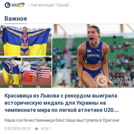
Красавица из Львова с рекордом выиграла
историческую медаль для Украины на
чемпионате мира по легкой атлетике U20.
Видео
Наша соотечественница блестяще выступила в Орегоне
9.08.2026 09:32
67,6 т.
Бритни Спирс призналась в уколах
красоты и показала последствия
неудачной косметологии: ходила
так почти месяц
Заметный эффект от процедуры сохранялся
около четырех недель
9.08.2026 13:19
3,5 т.
В 16–17 лет могла целый день не
есть: украинская модель Кристина