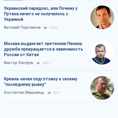
Кремль начал подготовку к своему
"последнему рывку"
Костянтин Машовець
4,1 т.
Дух Анкориджа окончательно
испарился