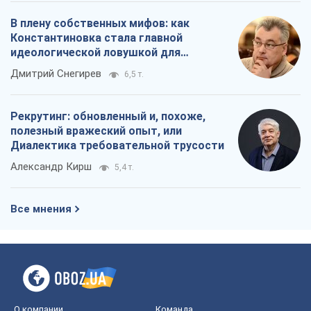
Все мнения
О компании
Команда
Правовая информация
Политика
конфиденциальности
Реклама на сайте
Документы
Редакционная политика
Журналисты OBOZ.UA на месте
событий
OBOZ.UA
Политика
Мир
Расследования