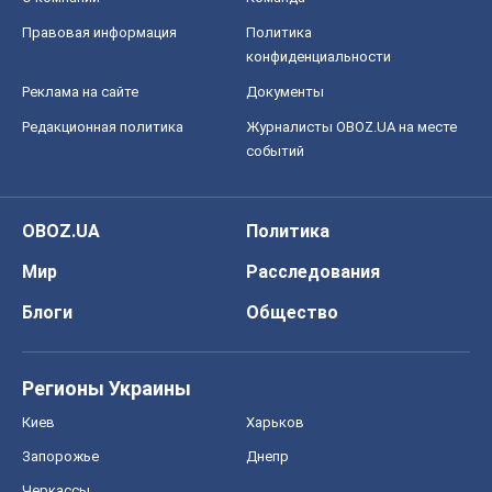
Блоги
Общество
Регионы Украины
Киев
Харьков
Запорожье
Днепр
Черкассы
Спорт
Футбол
Баскетбол
Хоккей
Бокс
Формула-1
Моя школа
ГДЗ
Учебники