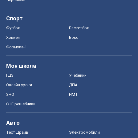
Онлайн уроки
ДПА
ЗНО
НМТ
СНГ решебники
Авто
Тест Драйв
Электромобили
Акции
Сервис
Food Oboz
Рецепты
Напитки
Диеты
Экономика
Рынки и компании
Mакроэкономика