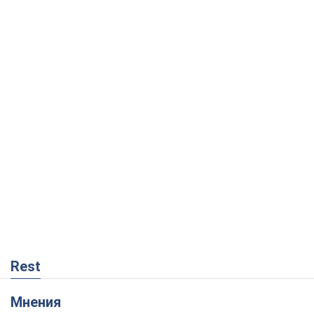
Rest
Мнения
Украинский парадокс, или Почему у
Путина ничего не получилось с
Украиной
Виталий Портников
17,6 т.
Москва выдвигает претензии Пекину:
дружба превращается в зависимость
России от Китая
Виктор Каспрук
14,1 т.