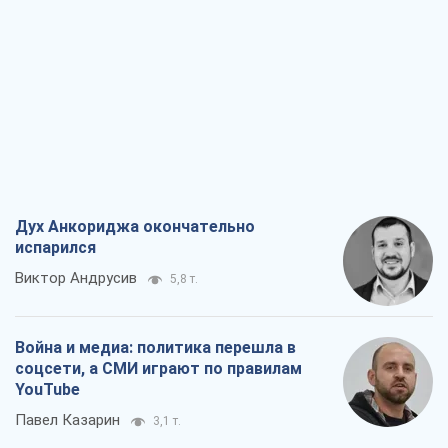
Виктор Андрусив
5,8 т.
Война и медиа: политика перешла в
соцсети, а СМИ играют по правилам
YouTube
Павел Казарин
3,1 т.
В плену собственных мифов: как
Константиновка стала главной
идеологической ловушкой для
российских оккупантов
Дмитрий Снегирев
6,5 т.
Рекрутинг: обновленный и, похоже,
полезный вражеский опыт, или
Диалектика требовательной трусости
Александр Кирш
5,4 т.