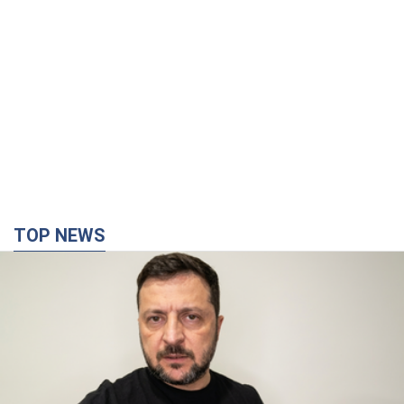
TOP NEWS
"Война будет все более ощутимой в России":
Зеленский о последствиях новых ударов по
Украине, важных отчетах и атаках на объекты
противника. Видео
Более 300 тысяч семей в Одессе и области остались без
электричества
10 часов назад
137,9 т.
"Очень прискорбно": Сибига раскритиковал