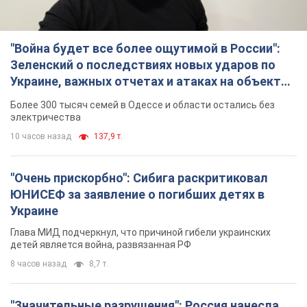
ЮНИСЕФ за заявление о погибших детях в
Украине
Глава МИД подчеркнул, что причиной гибели украинских
детей является война, развязанная РФ
8 часов назад
8,7 т.
"Значительные разрушения": Россия нанесла
массированный удар по добывающим
активам и буровой площадке "Укрнафты"
Против добывающей инфраструктуры противник применил
десятки БПЛА
9 часов назад
7,3 т.