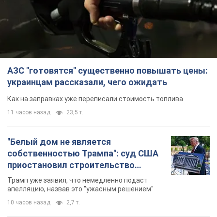
АЗС "готовятся" существенно повышать цены:
украинцам рассказали, чего ожидать
Как на заправках уже переписали стоимость топлива
11 часов назад
23,5 т.
"Белый дом не является
собственностью Трампа": суд США
приостановил строительство
бального зала стоимостью 400 млн
Трамп уже заявил, что немедленно подаст
долларов
апелляцию, назвав это "ужасным решением"
10 часов назад
2,7 т.