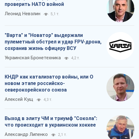
проверить НАТО войной
Леонид Невзлин
5,1 т.
"Варта" и "Новатор" выдержали
пулеметный обстрел и удар FPV-дрона,
сохранив жизнь офицеру ВСУ
Украинская Бронетехника
4,2 т.
КНДР как катализатор войны, или О
новом этапе российско-
северокорейского союза
Алексей Кущ
4,3 т.
Выход в элиту ЧМ и триумф "Сокола":
что происходит в украинском хоккее
Александр Липенко
2,1 т.