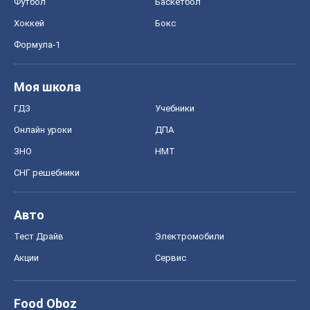
Футбол
Баскетбол
Хоккей
Бокс
Формула-1
Моя школа
ГДЗ
Учебники
Онлайн уроки
ДПА
ЗНО
НМТ
СНГ решебники
Авто
Тест Драйв
Электромобили
Акции
Сервис
Food Oboz