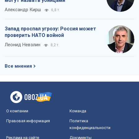
могут назвать убийцами
Александр Кирш
6,8 т.
Запад проспал угрозу: Россия может
проверить НАТО войной
Леонид Невзлин
8,2 т.
Все мнения
О компании
Команда
Правовая информация
Политика
конфиденциальности
Реклама на сайте
Документы