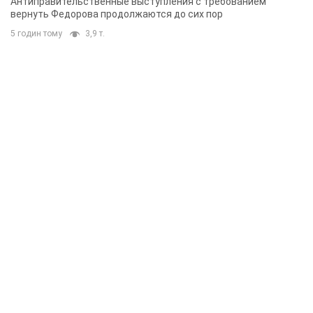
Антиправительственные выступления с требованием
вернуть Федорова продолжаются до сих пор
5 годин тому
3,9 т.