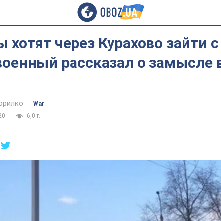
 хотят через Курахово зайти с
военный рассказал о замысле в
орилко
War
20
6,0 т.