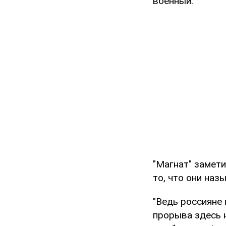
военный.
"Магнат" замет
то, что они наз
"Ведь россияне 
прорыва здесь н