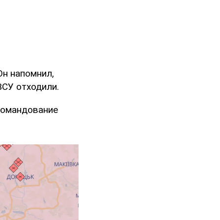
Он напомнил,
ВСУ отходили.
 командование