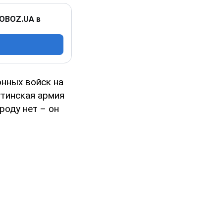
 OBOZ.UA в
нных войск на
утинская армия
роду нет – он