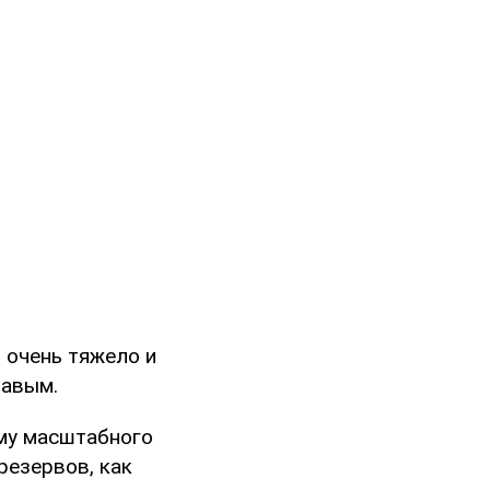
 очень тяжело и
вавым.
ому масштабного
резервов, как