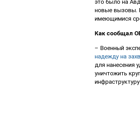
это было на Авд
новые вызовы. 
имеющимися сред
Как сообщал O
– Военный эксп
надежду на зах
для нанесения 
уничтожить кру
инфраструктуру