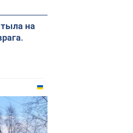
 тыла на
рага.