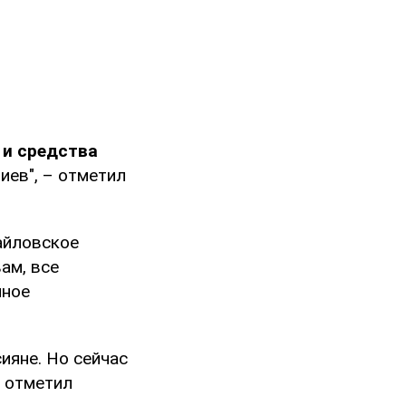
 и средства
иев", – отметил
айловское
ам, все
нное
ияне. Но сейчас
– отметил