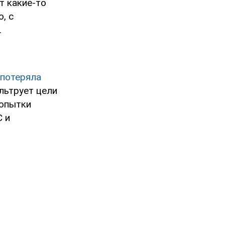
т какие-то
, с
.
потеряла
ильтрует цели
попытки
С и