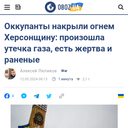
Оккупанты накрыли огнем
Херсонщину: произошла
утечка газа, есть жертва и
раненые
Алексей Лютиков
War
12.05.2024 08:13
1 минута
2,1 т.
0