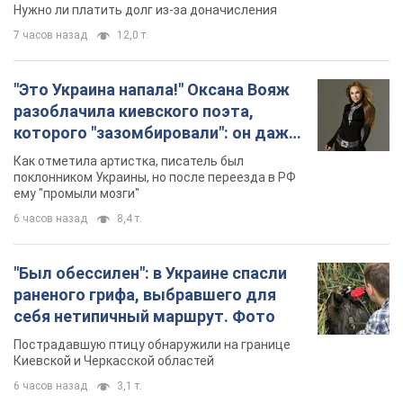
Нужно ли платить долг из-за доначисления
7 часов назад
12,0 т.
"Это Украина напала!" Оксана Вояж
разоблачила киевского поэта,
которого "зазомбировали": он даже
русского не знал, а теперь хочет
Как отметила артистка, писатель был
геноцида украинцев
поклонником Украины, но после переезда в РФ
ему "промыли мозги"
6 часов назад
8,4 т.
"Был обессилен": в Украине спасли
раненого грифа, выбравшего для
себя нетипичный маршрут. Фото
Пострадавшую птицу обнаружили на границе
Киевской и Черкасской областей
6 часов назад
3,1 т.