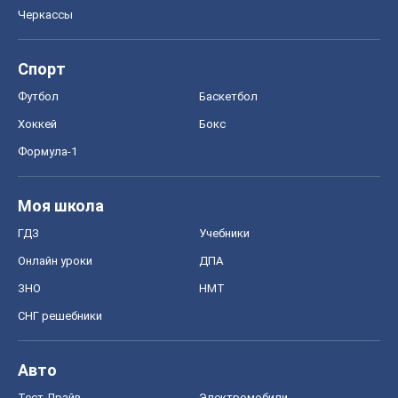
Черкассы
Спорт
Футбол
Баскетбол
Хоккей
Бокс
Формула-1
Моя школа
ГДЗ
Учебники
Онлайн уроки
ДПА
ЗНО
НМТ
СНГ решебники
Авто
Тест Драйв
Электромобили