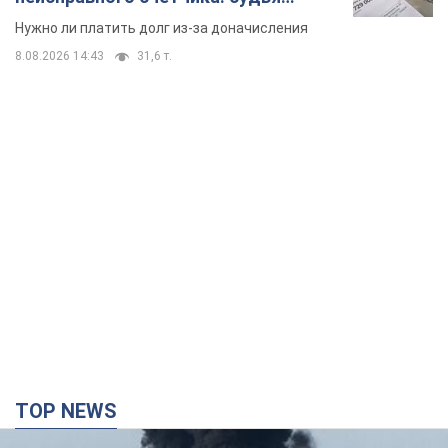
вынес неожиданное решение
Нужно ли платить долг из-за доначисления
8.08.2026 14:43
31,6 т.
TOP NEWS