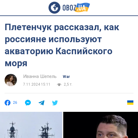
Плетенчук рассказал, как
россияне используют
акваторию Каспийского
моря
Иванна Шепель
War
7.11.2024 15:11
2,5 т.
26