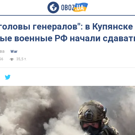
головы генералов": в Купянске
ые военные РФ начали сдавать
ва
War
56
35,5 т.