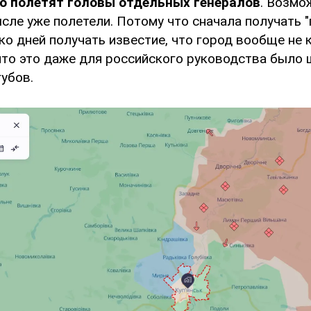
то полетят головы отдельных генералов
. Возмо
ле уже полетели. Потому что сначала получать "
ко дней получать известие, что город вообще не 
что это даже для российского руководства было 
убов.