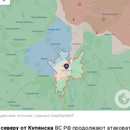
 северу от Купянска
ВС РФ продолжают атаковат