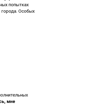
жных попытках
 города. Особых
ополнительных
сь, мне