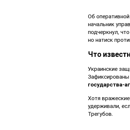
Об оперативной
начальник упра
подчеркнул, чт
но натиск прот
Что известн
Украинские защ
Зафиксированы 
государства-а
Хотя вражеские 
удерживали, есл
Трегубов.