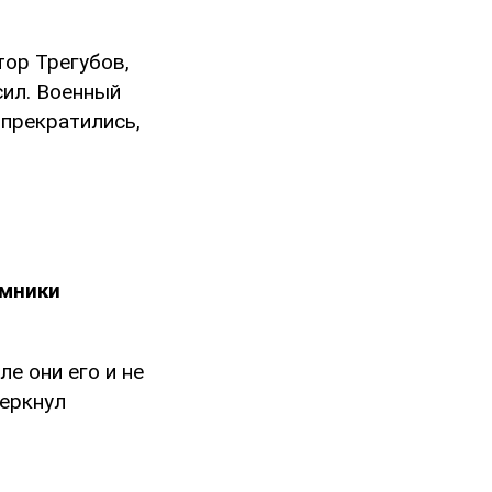
тор Трегубов,
сил. Военный
 прекратились,
емники
ле они его и не
черкнул