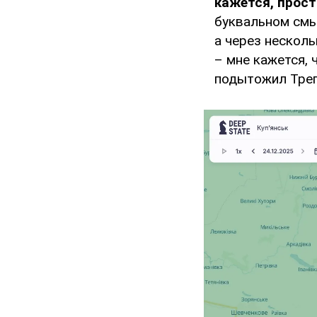
кажется, прос
буквальном смыс
а через несколь
– мне кажется, 
подытожил Трег