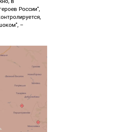
жно, в
героев России",
контролируется,
шоком", –