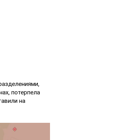
дразделениями,
нах, потерпела
тавили на