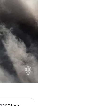
 OBOZ.UA в