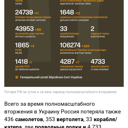
Всего за время полномасштабного
вторжения в Украину Россия потеряла также
436
самолетов
, 353
вертолета
, 33
корабля/
катера
, две
подводные лодки и
4
733