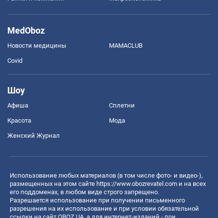
MedOboz
Новости медицины
MAMACLUB
Covid
Шоу
Афиша
Сплетни
Красота
Мода
Женский Журнал
Использование любых материалов (в том числе фото- и видео-),
размещенных на этом сайте
https://www.obozrevatel.com
и на всех
его поддоменах, в любом виде строго запрещено.
Разрешается использование при получении письменного
разрешения на их использование и при условии обязательной
ссылки на сайт OBOZ.UA, а для интернет-изданий - при