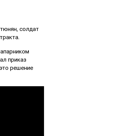
утюнян, солдат
тракта.
 напарником
дал приказ
 это решение