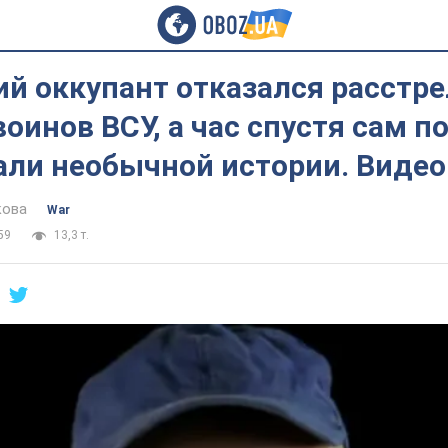
й оккупант отказался расстр
оинов ВСУ, а час спустя сам п
али необычной истории. Видео
кова
War
59
13,3 т.