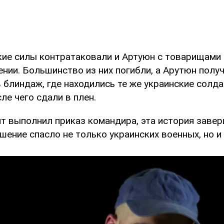
кие силы контратаковали и Артуюн с товарищами 
нии. Большинство из них погибли, а Арутюн полу
в блиндаж, где находились те же украинские солд
ле чего сдали в плен.
нт выполнил приказ командира, эта история заве
ешение спасло не только украинских военных, но и 