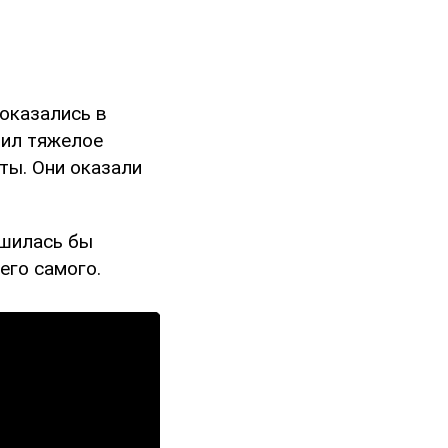
оказались в
чил тяжелое
аты. Они оказали
ршилась бы
его самого.