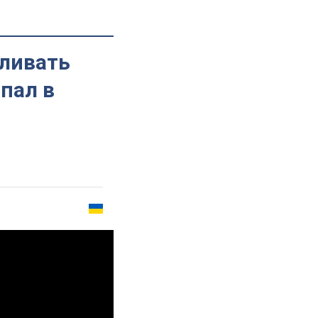
еливать
опал в