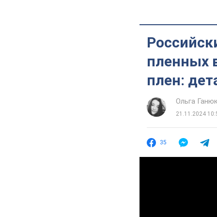
Российски
пленных в
плен: дет
Ольга Ганю
21.11.2024 10:
35