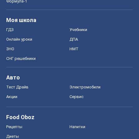
Авто
Тест Драйв
Электромобили
Акции
Сервис
Food Oboz
Рецепты
Напитки
Диеты
Экономика
Рынки и компании
Mакроэкономика
MedOboz
Новости медицины
MAMACLUB