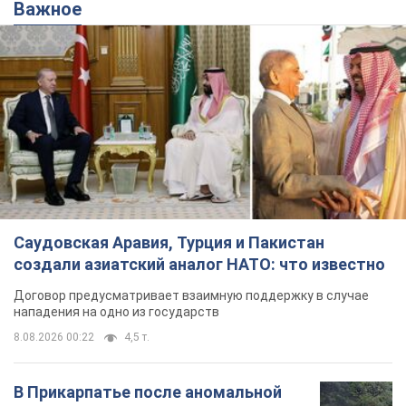
Саудовская Аравия, Турция и Пакистан
создали азиатский аналог НАТО: что известно
Договор предусматривает взаимную поддержку в случае
нападения на одно из государств
8.08.2026 00:22
4,5 т.
В Прикарпатье после аномальной
жары прошел сильный ливень:
дороги превратились в реки. Видео
Непогода обрушилась на Ивано-Франковскую
область и курортный Буковель
5 годин тому
8,0 т.
Хорватия унизила сборную России
по спортивной гимнастике,