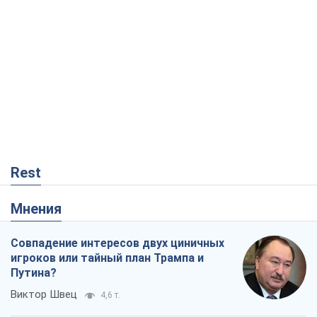
Rest
Мнения
Совпадение интересов двух циничных
игроков или тайный план Трампа и
Путина?
Виктор Швец
4,6 т.
Минск готовится к функционированию
в условиях масштабного военного
кризиса
Александр Левченко
9,1 т.
Ни оружия, ни людей: как Лукашенко
создает новую армию