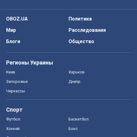
Регионы Украины
Киев
Харьков
Запорожье
Днепр
Черкассы
Спорт
Футбол
Баскетбол
Хоккей
Бокс
Формула-1
Моя школа
ГДЗ
Учебники
Онлайн уроки
ДПА
ЗНО
НМТ
СНГ решебники