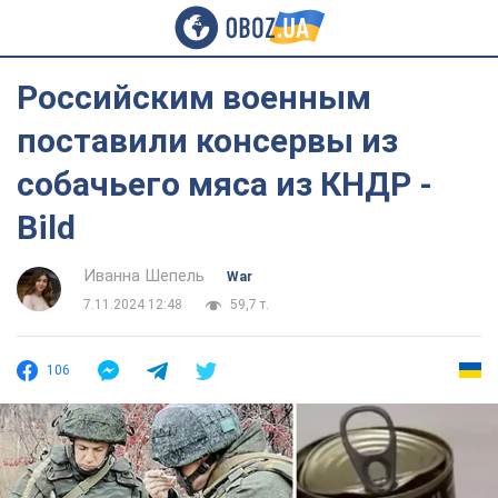
Российским военным
поставили консервы из
собачьего мяса из КНДР -
Bild
Иванна Шепель
War
7.11.2024 12:48
59,7 т.
106