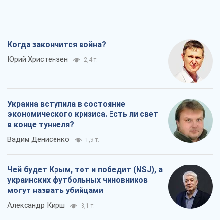
Украина вступила в состояние
экономического кризиса. Есть ли свет
в конце туннеля?
Вадим Денисенко
1,9 т.
Чей будет Крым, тот и победит (NSJ), а
украинских футбольных чиновников
могут назвать убийцами
Александр Кирш
3,1 т.
Запад проспал угрозу: Россия может
проверить НАТО войной
Леонид Невзлин
6,2 т.
Все мнения