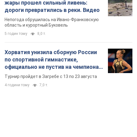
официально не пустив на чемпионат
Европы основных спортсменов
Турнир пройдет в Загребе с 13 по 23 августа
4 години тому
7,0 т.
TOP NEWS