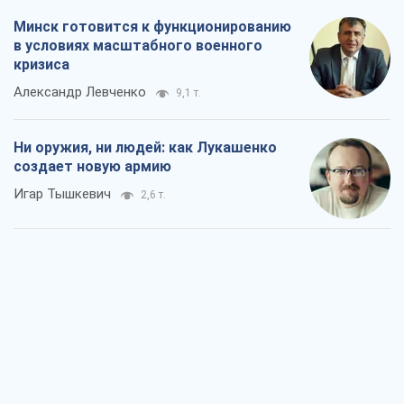
Игар Тышкевич
2,6 т.
Когда закончится война?
Юрий Христензен
2,4 т.