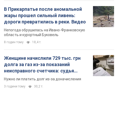
В Прикарпатье после аномальной
жары прошел сильный ливень:
дороги превратились в реки. Видео
Непогода обрушилась на Ивано-Франковскую
область и курортный Буковель
8 годин тому
18,4 т.
Женщине начислили 729 тыс. грн
долга за газ из-за показаний
неисправного счетчика: судья
вынес неожиданное решение
Нужно ли платить долг из-за доначисления
3 години тому
30,2 т.