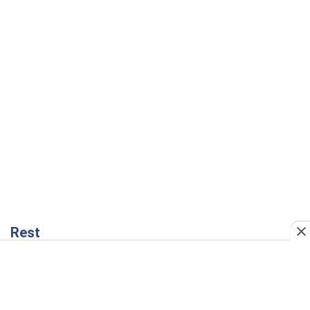
Rest
Мнения
Совпадение интересов двух циничных