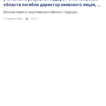
области погибли директор киевского лицея, её
муж и внук
Вечная память жертвам российского террора
4 години тому
15,6 т.