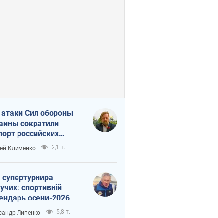
 атаки Сил обороны
аины сократили
порт российских
тепродуктов
2,1 т.
ей Клименко
 супертурнира
учих: спортивній
ендарь осени-2026
5,8 т.
сандр Липенко