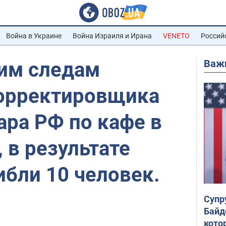
Война в Украине
Война Израиля и Ирана
VENETO
Россий
Важ
чим следам
орректировщика
ара РФ по кафе в
 в результате
ибли 10 человек.
Супр
Байд
кото