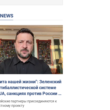
P NEWS
ита нашей жизни": Зеленский
нтибаллистической системе
JA, санкциях против России и
ержке аграриев. Видео
ейские партнеры присоединяются к
стному проекту