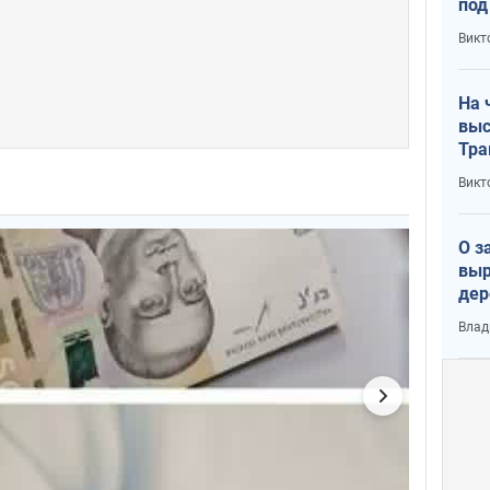
под
кри
Викт
лог
На 
выс
Тра
Викт
О з
выр
дер
что
Влад
Тер