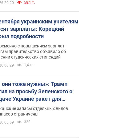
58,1 т.
26 20:20
сентября украинским учителям
сят зарплаты: Корецкий
рыл подробности
ременно с повышением зарплат
огам правительство объявило об
ении студенческих стипендий
1,4 т.
26 00:29
 они тоже нужны»: Трамп
тил на просьбу Зеленского о
даче Украине ракет для
ot
канские запасы отдельных видов
ипасов ограничены
333
26 00:59