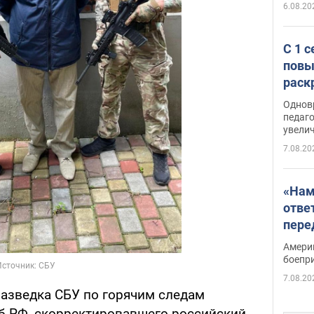
6.08.20
С 1 
повы
раск
Однов
педаг
увелич
7.08.20
«Нам
отве
пере
Patri
Амери
боепр
7.08.20
азведка СБУ по горячим следам
б РФ, скорректировавшего российский