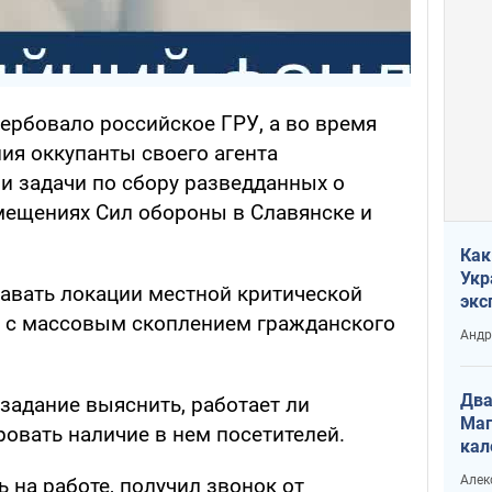
ербовало российское ГРУ, а во время
я оккупанты своего агента
и задачи по сбору разведданных о
мещениях Сил обороны в Славянске и
Как
Укр
авать локации местной критической
экс
в с массовым скоплением гражданского
неф
Андр
Два
задание выяснить, работает ли
Маг
овать наличие в нем посетителей.
кал
Алек
ь на работе, получил звонок от