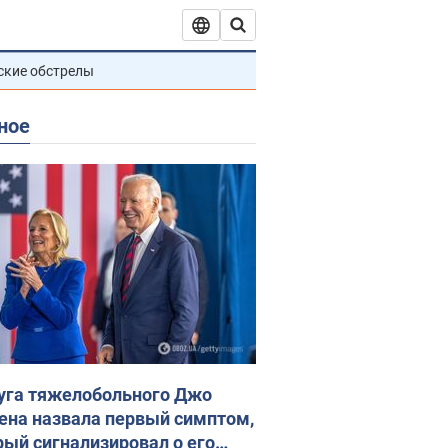
ские обстрелы
ное
уга тяжелобольного Джо
ена назвала первый симптом,
рый сигнализировал о его