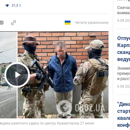
"агр
31,5 т.
Сначал
внима
6.08.20
Читати українською
Отпу
Карп
скан
вед
несп
Знаме
захе
пряму
и расс
Play Video
6.08.20
"Дин
стар
квал
конф