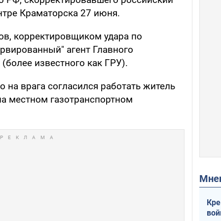
нтре Краматорска 27 июня.
ов, корректировщиком удара по
ервированный" агент Главного
(более известного как ГРУ).
о на врага согласился работать житель
на местном газотранспортном
Мн
Кре
вой