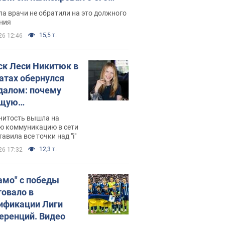
ессивном" раке
а врачи не обратили на это должного
ния
15,5 т.
26 12:46
ск Леси Никитюк в
атах обернулся
далом: почему
ущую
раведливо
нитость вышла на
йтили
ю коммуникацию в сети
тавила все точки над "i"
12,3 т.
26 17:32
амо" с победы
товало в
ификации Лиги
еренций. Видео