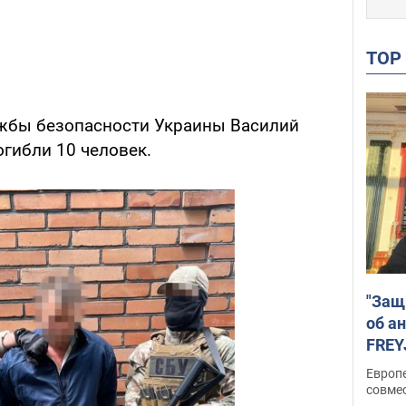
TO
жбы безопасности Украины Василий
гибли 10 человек.
"Защ
об а
FREY
подд
Европ
совме