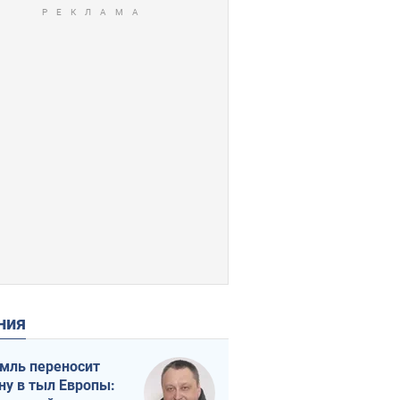
ения
мль переносит
ну в тыл Европы: