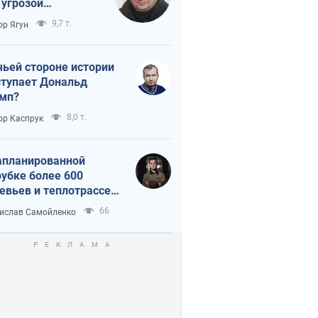
 угрозой
тическая
9,7 т.
ор Ягун
истика
чьей стороне истории
тупает Дональд
мп?
8,0 т.
ор Каспрук
апланированной
убке более 600
евьев и теплотрассе:
 происходит на
66
ислав Самойленко
емках в Киеве