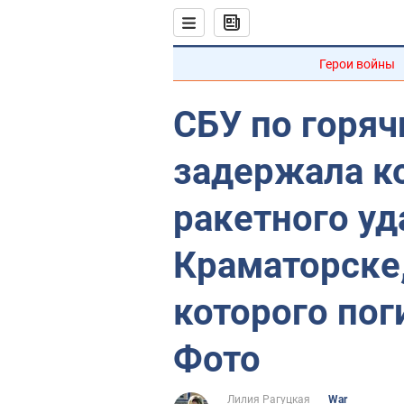
Герои войны
СБУ по горя
задержала к
ракетного уд
Краматорске,
которого пог
Фото
Лилия Рагуцкая
War