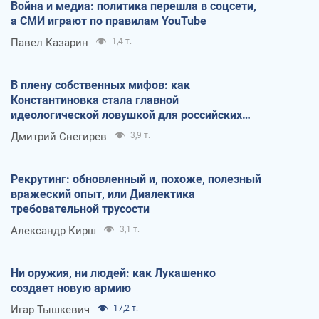
Война и медиа: политика перешла в соцсети,
а СМИ играют по правилам YouTube
Павел Казарин
1,4 т.
В плену собственных мифов: как
Константиновка стала главной
идеологической ловушкой для российских
оккупантов
Дмитрий Снегирев
3,9 т.
Рекрутинг: обновленный и, похоже, полезный
вражеский опыт, или Диалектика
требовательной трусости
Александр Кирш
3,1 т.
Ни оружия, ни людей: как Лукашенко
создает новую армию
Игар Тышкевич
17,2 т.