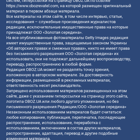
систем, гиперссылки на страницу OBOZ.UA по ссылке
https://www.obozrevatel.com
, на которой размещен оригинальный
материал в первом абзаце материала.
Все материалы на этом сайте, в том числе интервью, статьи,
исследования – служебные произведения журналистов
редакции, исключительные имущественные права на которые
принадлежат ООО «Золотая середина».
На все опубликованные фотоматериалы Getty Images редакция
имеет имущественные права, защищаемые законом Украины
«Об авторских правах и смежных правах», никто не имеет права
без письменного разрешения ООО «Золотая середина» их
использовать, они не подлежат дальнейшему воспроизводству,
переводу, распространению в любой форме.
Редакция OBOZ.UA может не разделять точку зрения,
изложенную в авторском материале. За достоверность
информации, размещенной в рекламных материалах,
ответственность несет рекламодатель.
Запрещено использование материалов размещенных на этом
сайте, даже с указанием гиперссылки на страницу этого сайта,
логотипа OBOZ.UA или любого другого упоминания, но без
письменного разрешения Редакции/ООО «Золотая середина»
Незаконным использованием материалов будет считаться:
любое копирование, публикация, перепечатка, последующее
распространение, использование, переработка с
использованием, включением в состав других материалов,
распространение, адаптация, перевод и другие подобные
изменения материала.