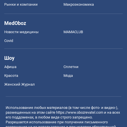
Рынки и компании
Mакроэкономика
MedOboz
Новости медицины
MAMACLUB
Covid
Шоу
Афиша
Сплетни
Красота
Мода
Женский Журнал
Использование любых материалов (в том числе фото- и видео-),
размещенных на этом сайте
https://www.obozrevatel.com
и на всех
его поддоменах, в любом виде строго запрещено.
Разрешается использование при получении письменного
разрешения на их использование и при условии обязательной