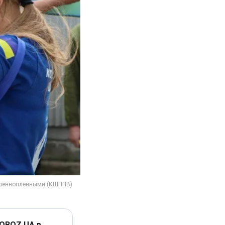
 OBOZ.UA в