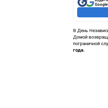
Google
В День Независи
Домой возвраща
пограничной сл
года.