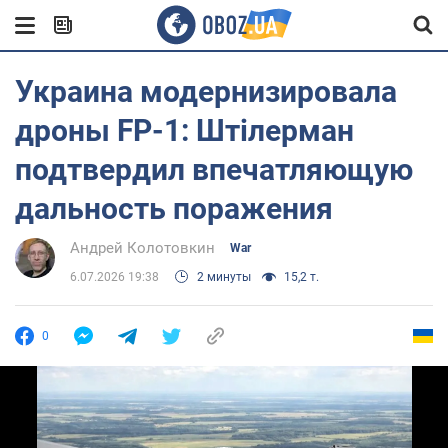
Украина модернизировала
дроны FP-1: Штілерман
подтвердил впечатляющую
дальность поражения
Андрей Колотовкин
War
6.07.2026 19:38
2 минуты
15,2 т.
0