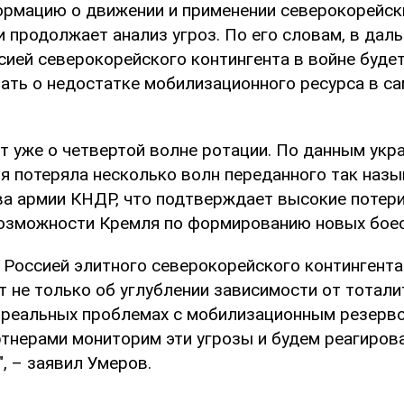
рмацию о движении и применении северокорейск
и продолжает анализ угроз. По его словам, в дал
сией северокорейского контингента в войне буде
ать о недостатке мобилизационного ресурса в са
т уже о четвертой волне ротации. По данным укр
ия потеряла несколько волн переданного так наз
ва армии КНДР, что подтверждает высокие потери
озможности Кремля по формированию новых боес
 Россией элитного северокорейского контингента
т не только об углублении зависимости от тотал
о реальных проблемах с мобилизационным резерв
ртнерами мониторим эти угрозы и будем реагиров
, – заявил Умеров.