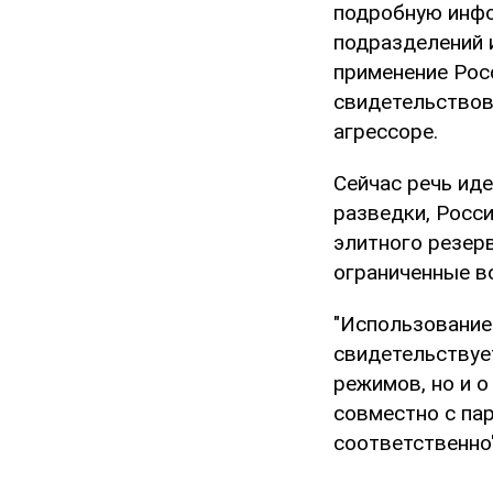
подробную инфо
подразделений 
применение Рос
свидетельствов
агрессоре.
Сейчас речь иде
разведки, Росс
элитного резер
ограниченные в
"Использование
свидетельствуе
режимов, но и 
совместно с па
соответственно"