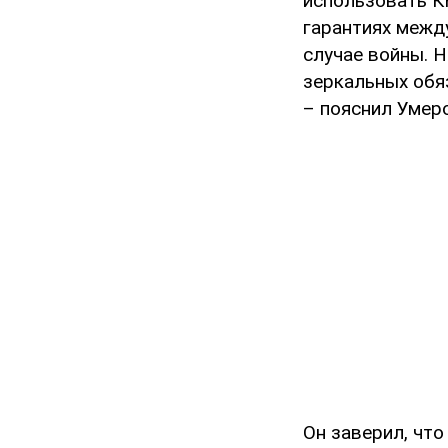
использовать К
гарантиях межд
случае войны. Н
зеркальных обя
– пояснил Умер
Он заверил, чт