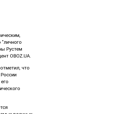
зическим,
 "личного
ны Рустем
дент OBOZ.UA.
отметил, что
 России
 его
гического
тся