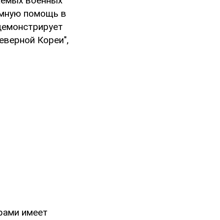
аемых военных
имную помощь в
 демонстрирует
еверной Кореи",
рами имеет