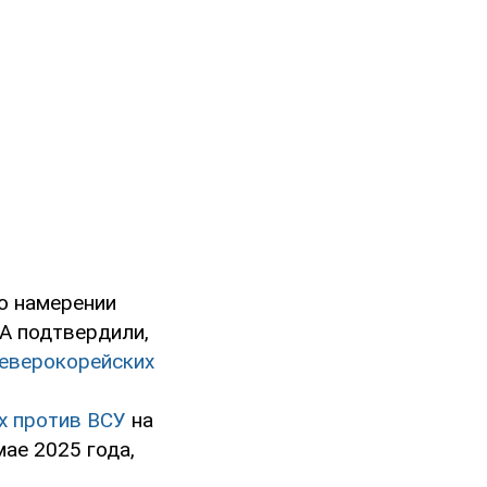
о намерении
ША подтвердили,
северокорейских
х против ВСУ
на
мае 2025 года,