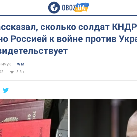
ссказал, сколько солдат КНДР
о Россией к войне против Укр
видетельствует
ничук
War
02
5,8 т.