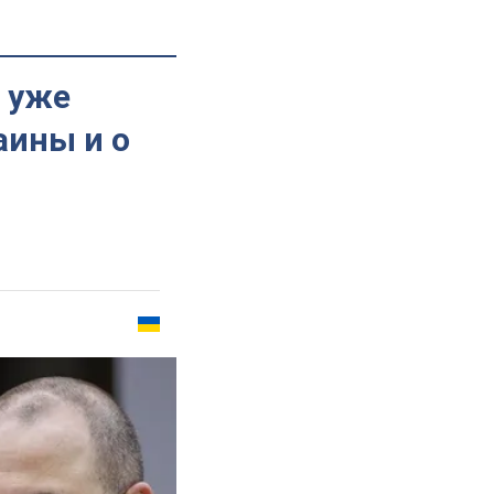
 уже
аины и о