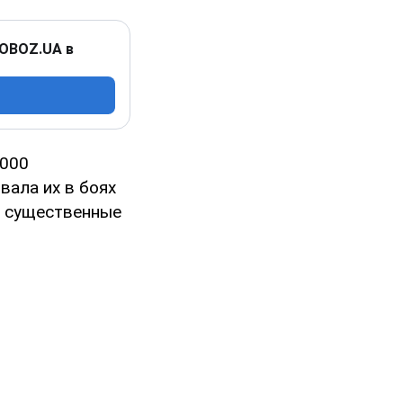
 OBOZ.UA в
 000
вала их в боях
и существенные