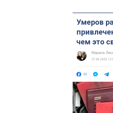
Умеров ра
привлечен
чем это с
Марина Лис
27.06.2025 12:
32