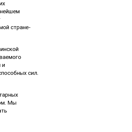
их
ьнейшем
т
мой стране-
аинской
ываемого
 и
пособных сил.
итарных
ом. Мы
ать