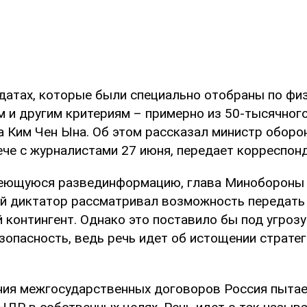
лдатах, которые были специально отобраны по фи
м и другим критериям – примерно из 50-тысячного
а Ким Чен Ына. Об этом рассказал министр оборо
ече с журналистами 27 июня, передает корреспон
еющуюся развединформацию, глава Минобороны 
й диктатор рассматривал возможность передать
контингент. Однако это поставило бы под угрозу
зопасность, ведь речь идет об истощении страте
ния межгосударственных договоров Россия пытае