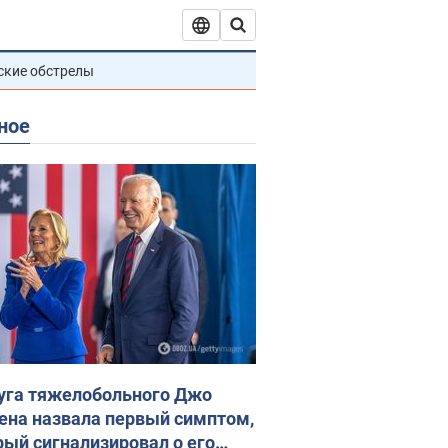
ские обстрелы
ное
уга тяжелобольного Джо
ена назвала первый симптом,
рый сигнализировал о его