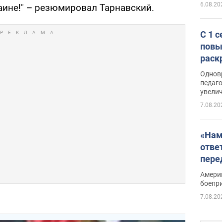
6.08.20
аине!" – резюмировал Тарнавский.
С 1 
повы
раск
Однов
педаг
увелич
7.08.20
«Нам
отве
пере
Patri
Амери
боепр
7.08.20