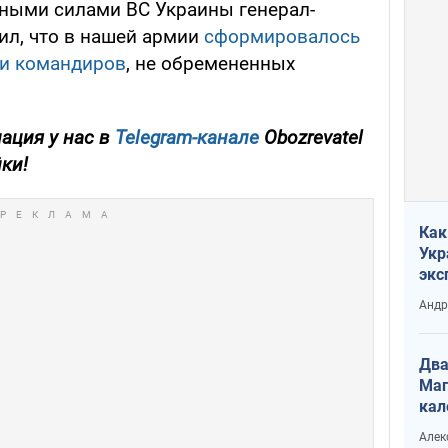
ыми силами ВС Украины генерал-
ил, что в нашей армии
сформировалось
 и командиров
, не обремененных
ация у нас в
Telegram-канале
Obozrevatel
йки!
Как
Укр
экс
неф
Андр
Два
Маг
кал
Алек