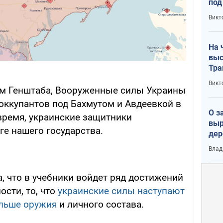
под
кри
Викт
лог
На 
выс
Тра
Викт
ым Генштаба, Вооруженные силы Украины
оккупантов под Бахмутом и Авдеевкой в
О з
время, украинские защитники
выр
ге нашего государства.
дер
что
Влад
Тер
, что в учебники войдет ряд достижений
ости, то, что
украинские силы наступают
больше оружия
и личного состава.