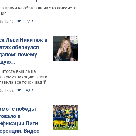
ессивном" раке
а врачи не обратили на это должного
ния
17,4 т.
26 12:46
ск Леси Никитюк в
атах обернулся
далом: почему
ущую
раведливо
нитость вышла на
йтили
ю коммуникацию в сети
тавила все точки над "i"
14,1 т.
26 17:32
амо" с победы
товало в
ификации Лиги
еренций. Видео