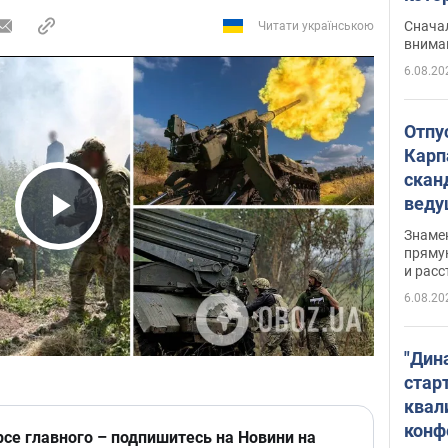
"агр
Сначал
Читати українською
внима
6.08.20
Отпу
Карп
скан
вед
несп
Play Video
Знаме
захе
пряму
и расс
6.08.20
"Дин
стар
квал
конф
рсе главного – подпишитесь на Новини на