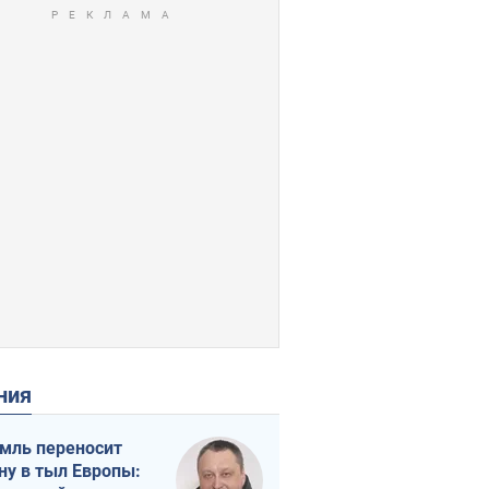
ения
мль переносит
ну в тыл Европы: