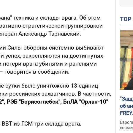
на" техника и склады врага. Об этом
TO
ативно-стратегической группировкой
енерал Александр Тарнавский.
нии Силы обороны системно выбивают
й успех, закрепляются на достигнутых
ки потери врага убитыми и ранеными
 – говорится в сообщении.
ие сутки было уничтожено 13 единиц
ки российских захватчиков. В частности,
"Защ
2", РЭБ "Борисоглебск", БпЛА "Орлан-10"
об а
FREY
подд
Европ
ВВТ из ГСМ три склада врага.
совме