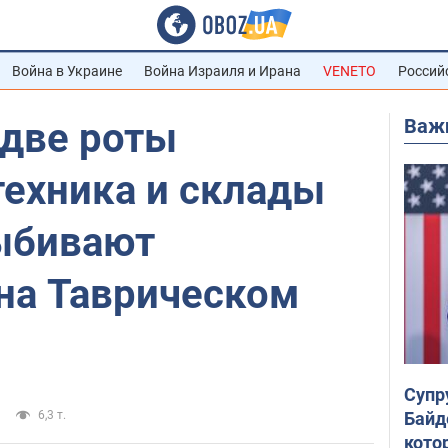
Война в Украине
Война Израиля и Ирана
VENETO
Россий
Важ
две роты
техника и склады
выбивают
 на Таврическом
Супр
Байд
6,3 т.
кото