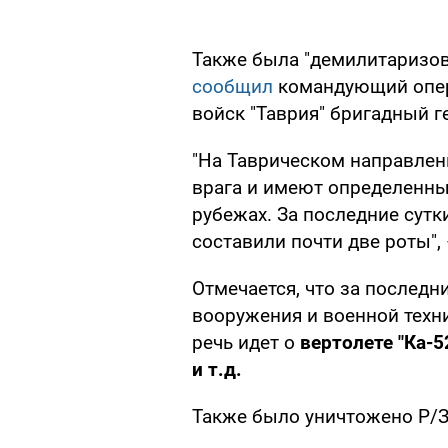
Также была "демилитаризова
сообщил
командующий опер
войск "Таврия" бригадный г
"На Таврическом направле
врага и имеют определенны
рубежах. За последние сут
составили почти две роты",
Отмечается, что за последн
вооружения и военной техни
речь идет о
вертолете "Ка-5
и т.д.
Также было уничтожено Р/З 