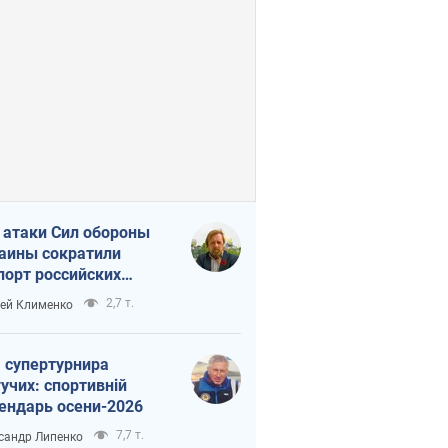
 атаки Сил обороны
аины сократили
порт российских
тепродуктов
2,7 т.
ей Клименко
 супертурнира
учих: спортивній
ендарь осени-2026
7,7 т.
сандр Липенко