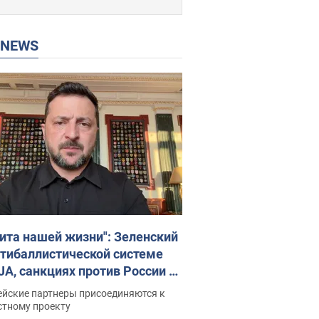
P NEWS
ита нашей жизни": Зеленский
нтибаллистической системе
JA, санкциях против России и
ержке аграриев. Видео
ейские партнеры присоединяются к
стному проекту