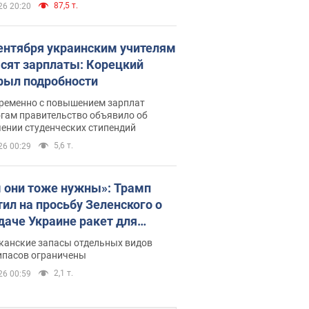
87,5 т.
26 20:20
сентября украинским учителям
сят зарплаты: Корецкий
рыл подробности
ременно с повышением зарплат
огам правительство объявило об
ении студенческих стипендий
5,6 т.
26 00:29
 они тоже нужны»: Трамп
тил на просьбу Зеленского о
даче Украине ракет для
ot
канские запасы отдельных видов
ипасов ограничены
2,1 т.
26 00:59