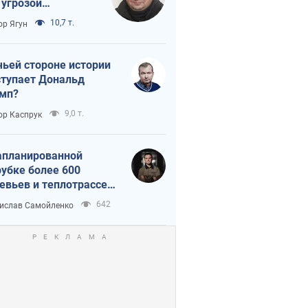
 угрозой
тическая
10,7 т.
ор Ягун
истика
чьей стороне истории
тупает Дональд
мп?
9,0 т.
ор Каспрук
апланированной
убке более 600
евьев и теплотрассе:
 происходит на
642
ислав Самойленко
емках в Киеве