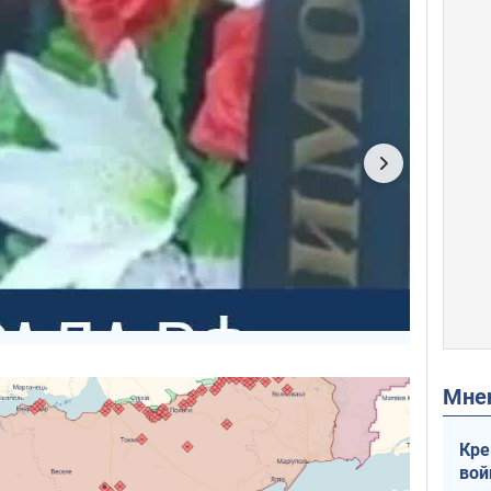
Мн
Кре
вой