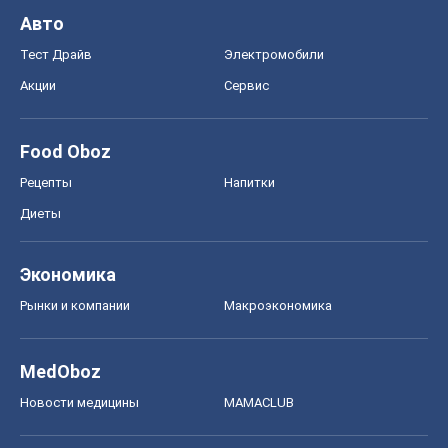
Диеты
Экономика
Рынки и компании
Mакроэкономика
MedOboz
Новости медицины
MAMACLUB
Шоу
Афиша
Сплетни
Красота
Мода
Женский Журнал