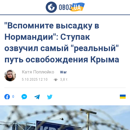
"Вспомните высадку в
Нормандии": Ступак
озвучил самый "реальный"
путь освобождения Крыма
Катя Поплюйко
War
5.10.2025 12:10
3,8 т.
0