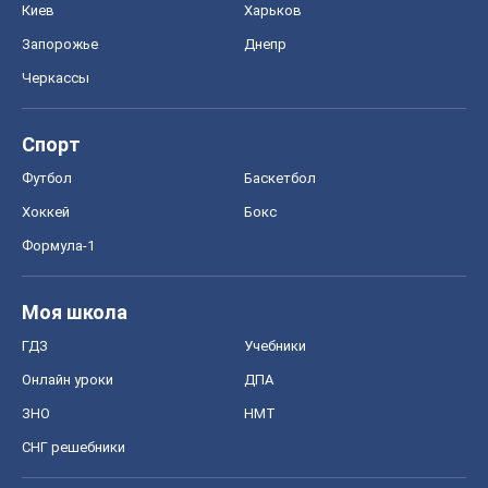
Формула-1
Моя школа
ГДЗ
Учебники
Онлайн уроки
ДПА
ЗНО
НМТ
СНГ решебники
Авто
Тест Драйв
Электромобили
Акции
Сервис
Food Oboz
Рецепты
Напитки