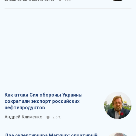
Как атаки Сил обороны Украины
сократили экспорт российских
нефтепродуктов
Андрей Клименко
2,6 т.
Два супертурнира Магучих: спортивній
календарь осени-2026
Александр Липенко
7,6 т.
Ракетный щит и меч Украины: ставка
на производство собственных ракет
Кирилл Татаринов
3,4 т.