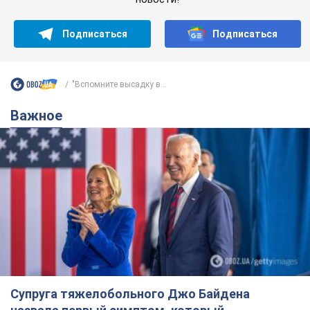
Супруга тяжелобольного Джо Байдена
назвала первый симптом, который
сигнализировал о его "агрессивном" раке
Сначала врачи не обратили на это должного внимания
6.08.2026 12:46
17,3 т.
Отпуск Леси Никитюк в Карпатах
обернулся скандалом: почему
ведущую несправедливо захейтили