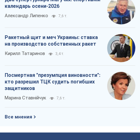
Посмертная "презумпция виновности":
кто разрешил ТЦК судить погибших
защитников
Марина Ставнійчук
7,6 т.
Все мнения
О компании
Команда
Правовая информация
Политика
конфиденциальности
Реклама на сайте
Документы
Редакционная политика
Журналисты OBOZ.UA на месте