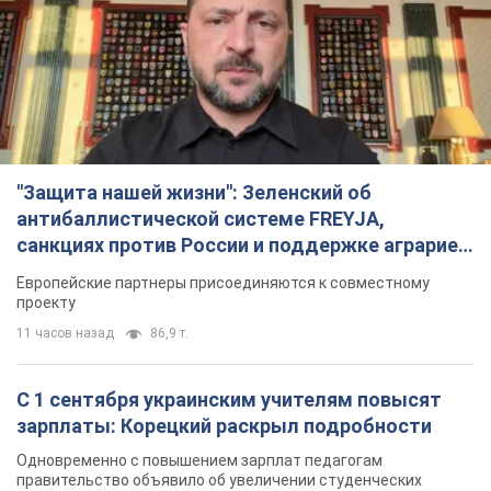
антибаллистической системе FREYJA,
санкциях против России и поддержке аграриев.
Видео
Европейские партнеры присоединяются к совместному
проекту
11 часов назад
86,9 т.
С 1 сентября украинским учителям повысят
зарплаты: Корецкий раскрыл подробности
Одновременно с повышением зарплат педагогам
правительство объявило об увеличении студенческих
стипендий
7 часов назад
5,5 т.
«Нам они тоже нужны»: Трамп ответил на
просьбу Зеленского о передаче Украине ракет
для Patriot
Американские запасы отдельных видов боеприпасов
ограничены