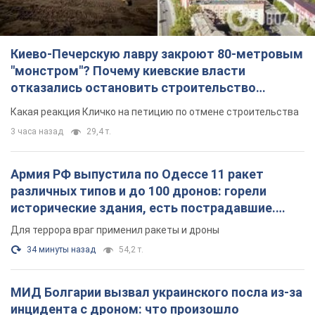
Киево-Печерскую лавру закроют 80-метровым
"монстром"? Почему киевские власти
отказались остановить строительство
небоскреба "московского верующего"
Какая реакция Кличко на петицию по отмене строительства
3 часа назад
29,4 т.
Армия РФ выпустила по Одессе 11 ракет
различных типов и до 100 дронов: горели
исторические здания, есть пострадавшие.
Фото и видео
Для террора враг применил ракеты и дроны
34 минуты назад
54,2 т.
МИД Болгарии вызвал украинского посла из-за
инцидента с дроном: что произошло