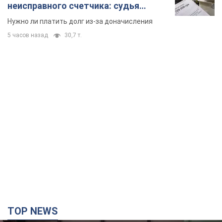
неисправного счетчика: судья
вынес неожиданное решение
Нужно ли платить долг из-за доначисления
5 часов назад
30,7 т.
TOP NEWS