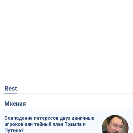
Rest
Мнения
Совпадение интересов двух циничных
игроков или тайный план Трампа и
Путина?
Виктор Швец
6,6 т.
Минск готовится к функционированию
в условиях масштабного военного
кризиса
Александр Левченко
12,4 т.