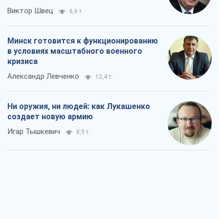
Ни оружия, ни людей: как Лукашенко
создает новую армию
Игар Тышкевич
8,9 т.
Когда закончится война?
Юрий Христензен
4,2 т.