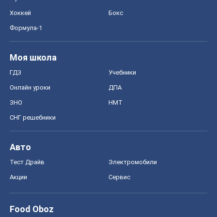
ЗНО
НМТ
СНГ решебники
Авто
Тест Драйв
Электромобили
Акции
Сервис
Food Oboz
Рецепты
Напитки
Диеты
Экономика
Рынки и компании
Mакроэкономика