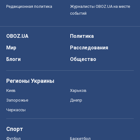
Регионы Украины
Киев
Харьков
Запорожье
Днепр
Черкассы
Спорт
Футбол
Баскетбол
Хоккей
Бокс
Формула-1
Моя школа
ГДЗ
Учебники
Онлайн уроки
ДПА