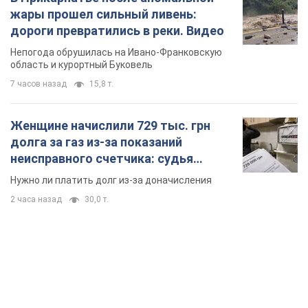
долга за газ из-за показаний
неисправного счетчика: судья
вынес неожиданное решение
Нужно ли платить долг из-за доначисления
2 часа назад
30,0 т.
TOP NEWS