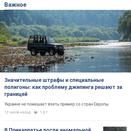
Значительные штрафы и специальные
полигоны: как проблему джипинга решают за
границей
Украине не помешает взять пример со стран Европы
12 часов назад
1,6 т.
В Прикарпатье после аномальной
жары прошел сильный ливень:
дороги превратились в реки. Видео
Непогода обрушилась на Ивано-Франковскую
область и курортный Буковель
7 часов назад
15,8 т.
Женщине начислили 729 тыс. грн