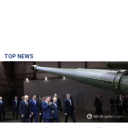
Кремль получил "окно возможностей", а Трамп
остался почти без ракет: как быть Украине?
Интервью с Мельником
Мнение о том, что у России закончатся баллистические
ракеты, крайне опасно, подчеркнул эксперт
5 часов назад
30,0 т.
Украина заключила соглашения о ежемесячной