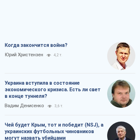
Украина вступила в состояние
экономического кризиса. Есть ли свет
в конце туннеля?
Вадим Денисенко
3,6 т.
Чей будет Крым, тот и победит (NSJ), а
украинских футбольных чиновников
могут назвать убийцами
Александр Кирш
4,1 т.
Запад проспал угрозу: Россия может
проверить НАТО войной
Леонид Невзлин
6,8 т.