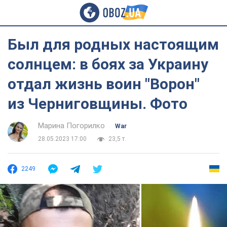
Был для родных настоящим
солнцем: в боях за Украину
отдал жизнь воин "Ворон"
из Черниговщины. Фото
Марина Погорилко
War
28.05.2023 17:00
23,5 т.
2249