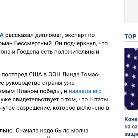
UA
рассказал дипломат, эксперт по
TO
ман Бессмертный. Он подчеркнул, что
гона и Госдепа есть положительный
 постпред США в ООН Линда Томас-
ее руководство страны уже
аемым Планом победы, и
назвала его
о уже свидетельствует о том, что Штаты
нутое разрешение, которое включено в
Коне
на с
ильно. Сначала надо было молча
защи