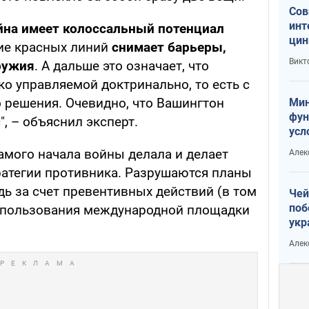
Сов
инт
йна имеет колоссальный потенциал
цин
тие красных линий
снимает барьеры,
или
Викт
ружия
. А дальше это означает, что
Тра
о управляемой доктринально, то есть с
о решения. Очевидно, что Вашингтон
Мин
фун
", – объяснил эксперт.
усл
вое
амого начала войны делала и делает
Алек
тратегии противника. Разрушаются планы
ь за счет превентивных действий (в том
Чей
поб
спользования международной площадки
укр
чин
Алек
наз