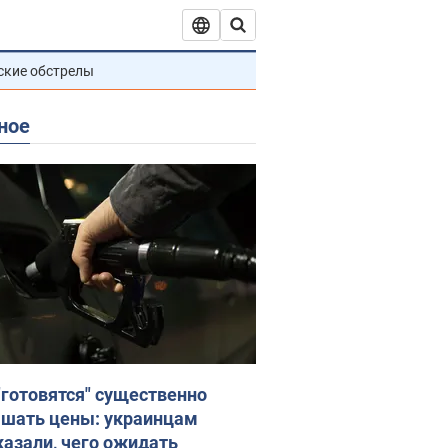
ские обстрелы
ное
"готовятся" существенно
шать цены: украинцам
казали, чего ожидать