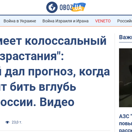
Война в Украине
Война Израиля и Ирана
VENETO
Россий
Важ
меет колоссальный
зрастания":
дал прогноз, когда
т бить вглубь
оссии. Видео
АЗС 
повы
23,0 т.
расс