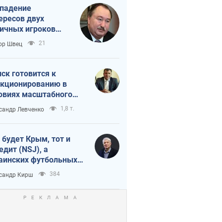
падение
ересов двух
ичных игроков
 тайный план
21
ор Швец
мпа и Путина?
ск готовится к
кционированию в
овиях масштабного
нного кризиса
1,8 т.
сандр Левченко
 будет Крым, тот и
едит (NSJ), а
аинских футбольных
овников могут
384
сандр Кирш
вать убийцами