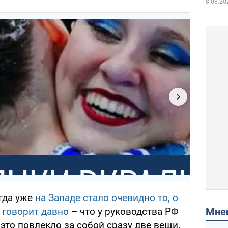
8.08.20
огда уже
на Западе стало очевидно то, о
Мн
 говорит давно
– что у руководства РФ
 это повлекло за собой сразу две вещи.