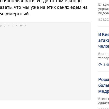
о использовать. И где-то там в конце
Инте
Владим
азать, что мы уже на этих санях едем на
украи
 Бессмертный.
виден
партне
8.08.20
В Ки
атак
чело
Враг 
терро
8.0
Росс
боль
медр
Всего 
единст