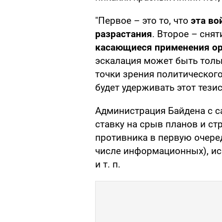
"Первое – это то, что
эта во
разрастания
. Второе – сня
касающиеся применения о
эскалация может быть тольк
точки зрения политическог
будет удерживать этот тезис
Администрация Байдена с с
ставку на срыв планов и с
противника в первую очеред
числе информационных), и
и т. п.