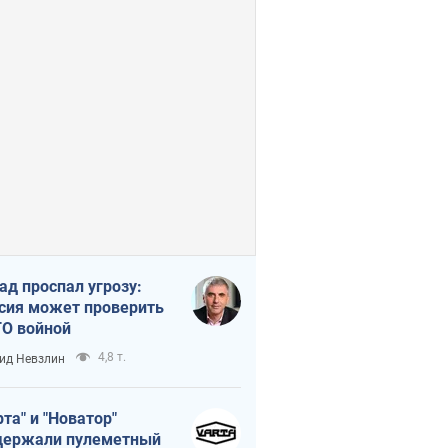
ад проспал угрозу:
сия может проверить
О войной
4,8 т.
ид Невзлин
рта" и "Новатор"
ержали пулеметный