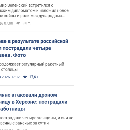
рвью с Безсмертным
ир Зеленский встретился с
нским дипломатом и изложил новое
ие войны и роли международных
ров в борьбе с Россией
8,8 т.
26 07:00
еве в результате российской
и пострадали четыре
века. Фото
продолжает регулярный ракетный
р столицы
17,6 т.
8.2026 07:02
ияне атаковали дроном
ницу в Херсоне: пострадали
аботницы
пострадали четыре женщины, и они не
венные раненые за сутки