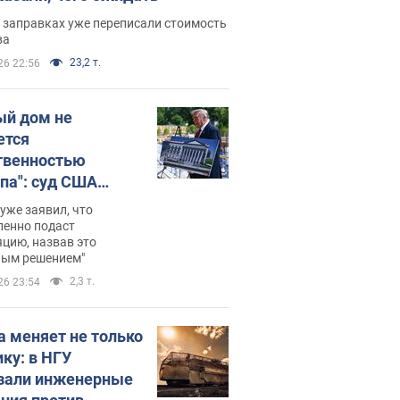
 заправках уже переписали стоимость
ва
23,2 т.
26 22:56
ый дом не
ется
твенностью
па": суд США
становил
уже заявил, что
ительство
ленно подаст
цию, назвав это
ного зала
ным решением"
мостью 400 млн
2,3 т.
26 23:54
аров
а меняет не только
ику: в НГУ
зали инженерные