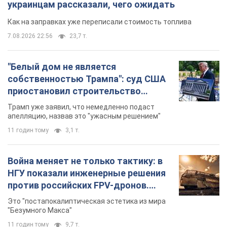
украинцам рассказали, чего ожидать
Как на заправках уже переписали стоимость топлива
7.08.2026 22:56
23,7 т.
"Белый дом не является
собственностью Трампа": суд США
приостановил строительство
бального зала стоимостью 400 млн
Трамп уже заявил, что немедленно подаст
долларов
апелляцию, назвав это "ужасным решением"
11 годин тому
3,1 т.
Война меняет не только тактику: в
НГУ показали инженерные решения
против российских FPV-дронов.
Фото
Это "постапокалиптическая эстетика из мира
"Безумного Макса"
11 годин тому
9,7 т.