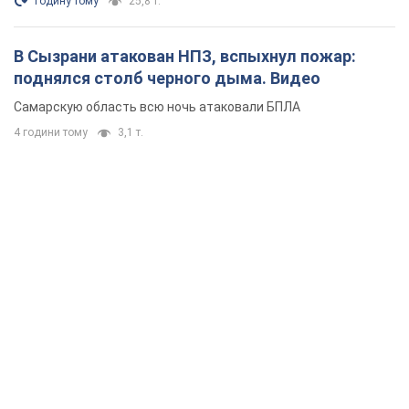
годину тому
25,8 т.
В Сызрани атакован НПЗ, вспыхнул пожар:
поднялся столб черного дыма. Видео
Самарскую область всю ночь атаковали БПЛА
4 години тому
3,1 т.