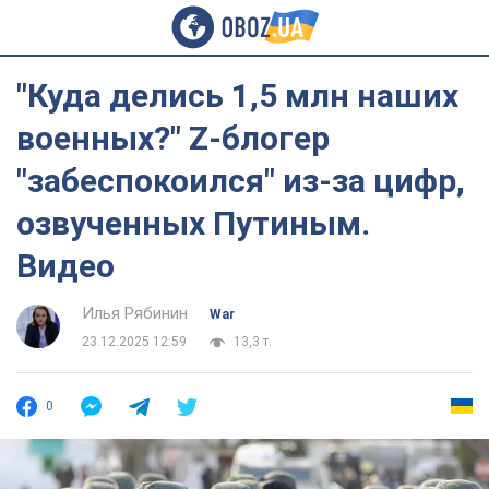
"Куда делись 1,5 млн наших
военных?" Z-блогер
"забеспокоился" из-за цифр,
озвученных Путиным.
Видео
Илья Рябинин
War
23.12.2025 12:59
13,3 т.
0