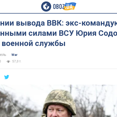
ании вывода ВВК: экс-команд
нными силами ВСУ Юрия Сод
с военной службы
ель
War
0
57,0 т.