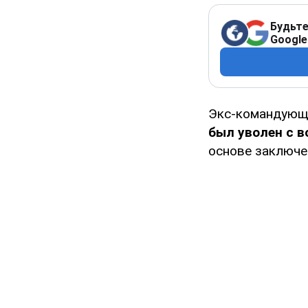
Будьте
Google
Экс-командующ
был уволен с 
основе заключе