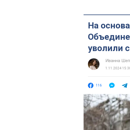
На основ
Объедине
уволили 
Иванна Шеп
1.11.2024 15:3
116