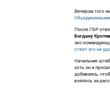
Вечером того ж
Объединенными
После ГБР отве
Богдану Кроте
экс-командующе
ответ его не у
Начальник штаба
хоть он и проси
добиваясь, что
взялось за рас