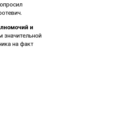
попросил
ротевич.
лномочий и
ям значительной
ника на факт