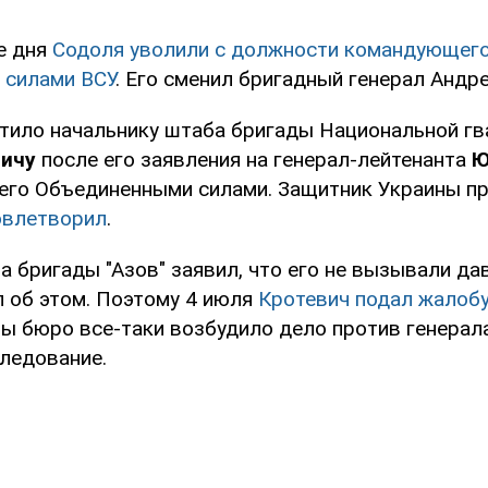
е дня
Содоля уволили с должности командующег
 силами ВСУ
. Его сменил бригадный генерал Андре
тило начальнику штаба бригады Национальной гв
вичу
после его заявления на генерал-лейтенанта
Ю
го Объединенными силами. Защитник Украины пр
довлетворил
.
 бригады "Азов" заявил, что его не вызывали да
л об этом. Поэтому 4 июля
Кротевич подал жалобу
бы бюро все-таки возбудило дело против генерал
следование.