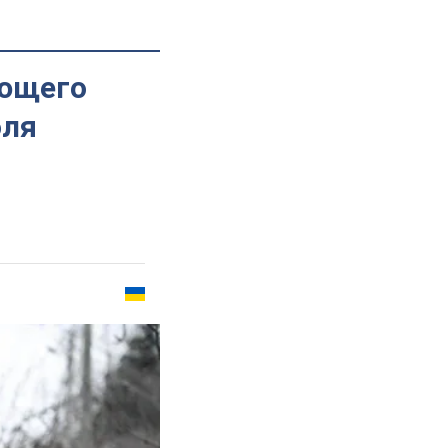
ующего
оля