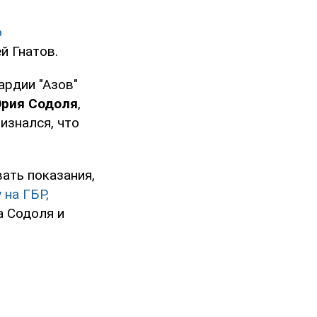
о
й Гнатов.
ардии "Азов"
рия Содоля
,
изнался, что
вать показания,
 на ГБР,
а Содоля и