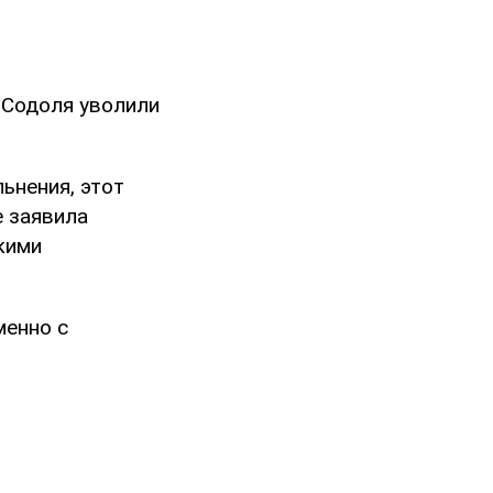
. Содоля уволили
ьнения, этот
е заявила
кими
менно с