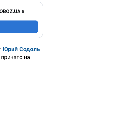
 OBOZ.UA в
т
Юрий Содоль
 принято на