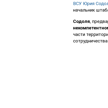
ВСУ Юрия Содо
начальник штаб
Содоля
, предв
некомпетентно
части территори
сотрудничества 