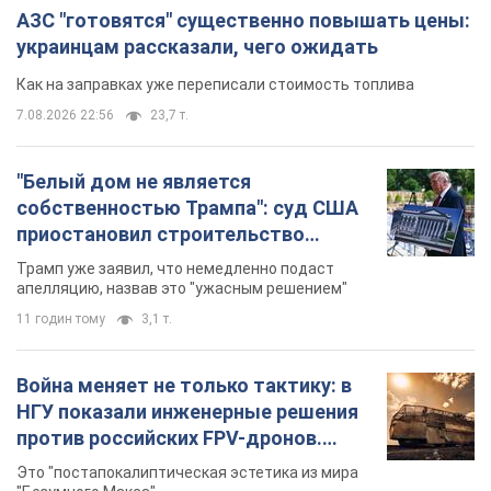
АЗС "готовятся" существенно повышать цены:
украинцам рассказали, чего ожидать
Как на заправках уже переписали стоимость топлива
7.08.2026 22:56
23,7 т.
"Белый дом не является
собственностью Трампа": суд США
приостановил строительство
бального зала стоимостью 400 млн
Трамп уже заявил, что немедленно подаст
долларов
апелляцию, назвав это "ужасным решением"
11 годин тому
3,1 т.
Война меняет не только тактику: в
НГУ показали инженерные решения
против российских FPV-дронов.
Фото
Это "постапокалиптическая эстетика из мира