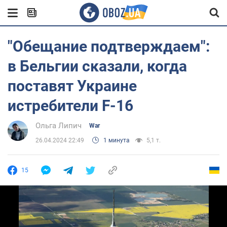
"Обещание подтверждаем":
в Бельгии сказали, когда
поставят Украине
истребители F-16
Ольга Липич
War
26.04.2024 22:49
1 минута
5,1 т.
15