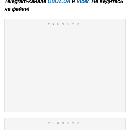
Telegram-канале
OBOZ.UA
и
Viber
. Не ведитесь
на фейки!