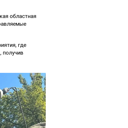
кая областная
правляемые
иятия, где
а
, получив