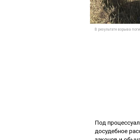
Под процессуал
досудебное рас
законов и обыча