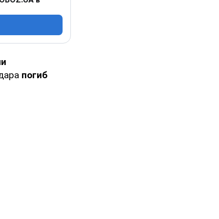
и
удара
погиб