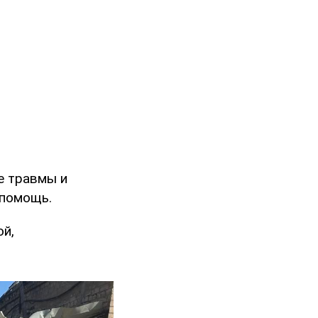
е травмы и
 помощь.
ой,