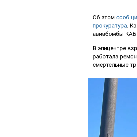
Об этом
сообщи
прокуратура
. К
авиабомбы КАБ
В эпицентре вз
работала ремон
смертельные тр