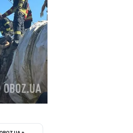
 OBOZ.UA в