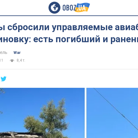
ы сбросили управляемые авиа
новку: есть погибший и ранен
ель
War
11
8,4 т.