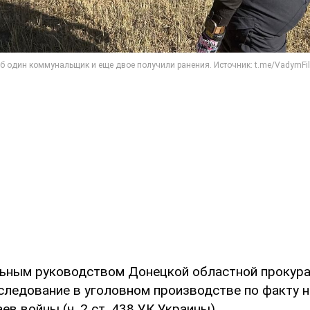
ьным руководством Донецкой областной прокура
следование в уголовном производстве по факту 
ев войны (ч. 2 ст. 438 УК Украины).