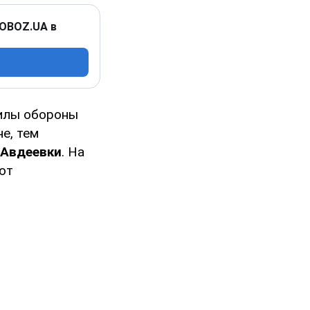
 OBOZ.UA в
Силы обороны
е, тем
Авдеевки
. На
ют