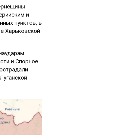
Чернещины
ерийским и
нных пунктов, в
ое Харьковской
виаударам
сти и Спорное
пострадали
 Луганской