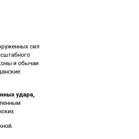
оруженных сил
асштабного
коны и обычаи
данские
нных удара,
еленным
нских.
жной.