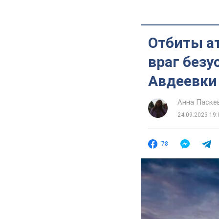
Отбиты ат
враг безу
Авдеевки
Анна Паске
24.09.2023 19:
78