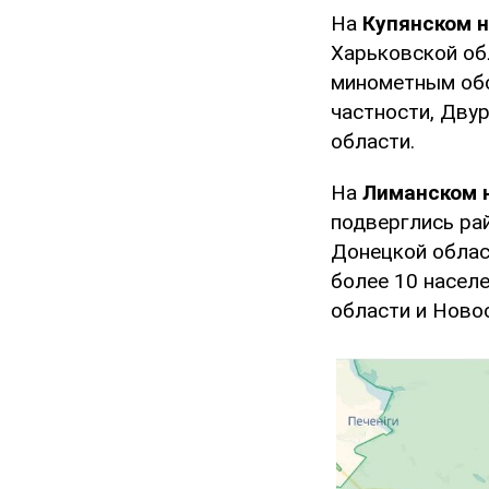
На
Купянском 
Харьковской об
минометным обс
частности, Дву
области.
На
Лиманском 
подверглись ра
Донецкой облас
более 10 населе
области и Ново