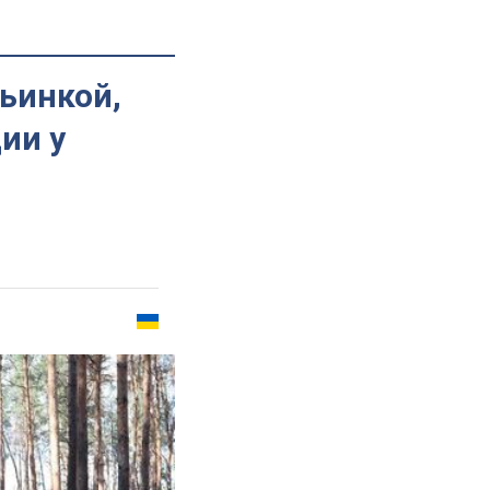
ьинкой,
ии у