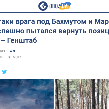
аки врага под Бахмутом и Мар
спешно пытался вернуть позиц
 – Генштаб
вич
War
05
50,8 т.