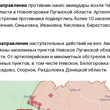
направлении
противник нанес авиаудары возле 
ласти и Новоегоровки Луганской области. Артилл
трелам противника подверглись более 10 населе
речная, Синьковка, Ивановка, Кисловка, Берестов
направлении
наступательных действий не вел. А
йоны населенных пунктов Невское Луганской обла
ти. От артиллерийских и минометных обстрелов 
нных пунктов, в том числе Невское, Белогоровка
садово, Спорное, Раздоловка Донецкой области.