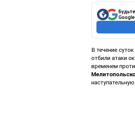
Будьте
Google
В течение суто
отбили атаки о
временем проти
Мелитопольско
наступательную