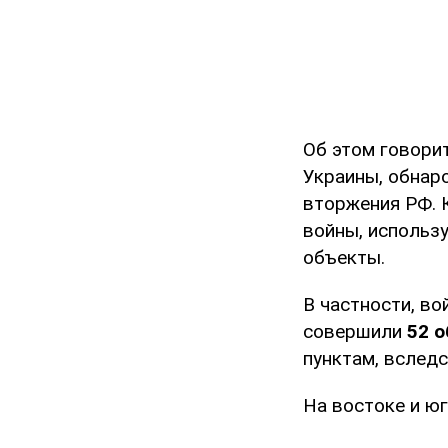
Об этом говори
Украины, обнар
вторжения РФ. 
войны, использ
объекты.
В частности, во
совершили
52 
пунктам, вследс
На востоке и ю