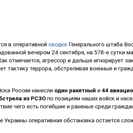
тся в оперативной
сводке
Генерального штаба Во
одованной вечером 24 сентября, на 578-е сутки м
Как отмечается, агрессор и дальше игнорирует за
ует тактику террора, обстреливая военные и граж
йска России нанесли
один ракетный
и
44 авиацио
обстрела из РСЗО
по позициям наших войск и нас
твие чего есть погибшие и раненые среди гражда
ге Украины оперативная обстановка остается сло