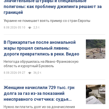
Значительные штрафы и специальные
полигоны: как проблему джипинга решают за
границей
Украине не помешает взять пример со стран Европы
8.08.2026 05:10
2,5 т.
В Прикарпатье после аномальной
жары прошел сильный ливень:
дороги превратились в реки. Видео
Непогода обрушилась на Ивано-Франковскую
область и курортный Буковель
8.08.2026 09:27
36,0 т.
Женщине начислили 729 тыс. грн
долга за газ из-за показаний
неисправного счетчика: судья
вынес неожиданное решение
Нужно ли платить долг из-за доначисления