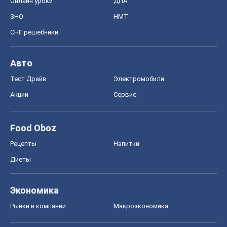
Food Oboz
Рецепты
Напитки
Диеты
Экономика
Рынки и компании
Mакроэкономика
MedOboz
Новости медицины
MAMACLUB
Шоу
Афиша
Сплетни
Красота
Мода