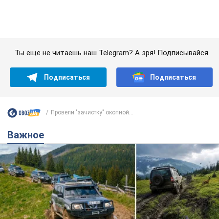
Провели "зачистку" окопной...
Важное
"Джипинг разрушает экосистемы, которые
формировались сотни лет": в Greenpeace
забили тревогу
В высокогорье расположены альпийские и субальпийские
луга – редкие природные комплексы, которые