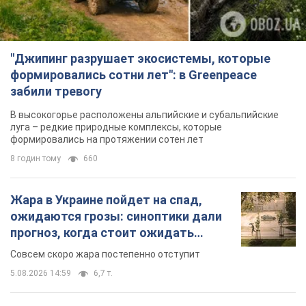
формировались на протяжении сотен лет
8 годин тому
660
Жара в Украине пойдет на спад,
ожидаются грозы: синоптики дали
прогноз, когда стоит ожидать
изменения погоды
Совсем скоро жара постепенно отступит
5.08.2026 14:59
6,7 т.
"Или, может, я запугана с детства?"
Елена Зарецкая – об убийстве
бабушки-диссидентки Аллы
Горской, критике сына Стуса и
OBOZ.UA встретился с внучкой художницы-
бегстве в Португалию с пятью
диссидентки в Лиссабоне
детьми
5.08.2026 04:00
26,0 т.