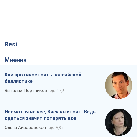
Как противостоять российской
баллистике
Виталий Портников
14,5 т.
Несмотря на все, Киев выстоит. Ведь
сдаться значит потерять все
Ольга Айвазовская
9,9 т.
Запад обязан остановить путинский
геноцид украинцев
Леонид Невзлин
3,0 т.