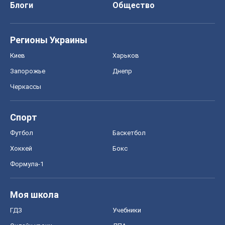
Спорт
Футбол
Баскетбол
Хоккей
Бокс
Формула-1
Моя школа
ГДЗ
Учебники
Онлайн уроки
ДПА
ЗНО
НМТ
СНГ решебники
Авто
Тест Драйв
Электромобили
Акции
Сервис