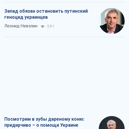
Посмотрим в зубы дареному коню:
придирчиво – о помощи Украине
Александр Кирш
5,3 т.
Между ужасной войной и еще худшим
миром на условиях агрессора, или
Безысходность – тоже оружие России
Алексей Копытько
4,9 т.