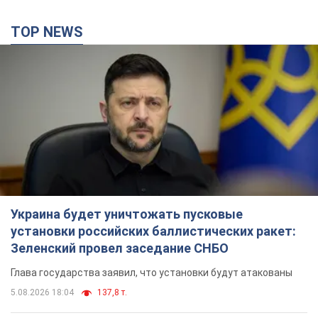
Украина будет уничтожать пусковые
установки российских баллистических ракет:
Зеленский провел заседание СНБО
Глава государства заявил, что установки будут атакованы
5.08.2026 18:04
137,8 т.
В июле армия РФ потеряла рекордное
количество БПЛА, лодок и катеров: в
Минобороны обнародовали статистику
В прошлом месяце также выросли потери РФ в живой силе и
танках, а также количество поражений на большом
расстоянии
11 годин тому
5,0 т.