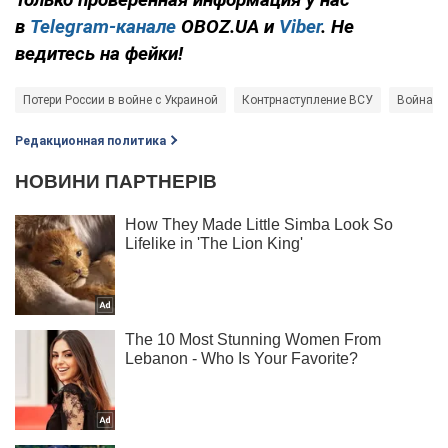
в
Telegram-канале
OBOZ.UA и
Viber
. Не
ведитесь на фейки!
Потери России в войне с Украиной
Контрнаступление ВСУ
Война в 
Редакционная политика