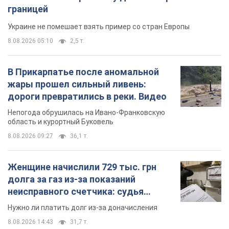
границей
Украине не помешает взять пример со стран Европы
8.08.2026 05:10
2,5 т.
В Прикарпатье после аномальной
жары прошел сильный ливень:
дороги превратились в реки. Видео
Непогода обрушилась на Ивано-Франковскую
область и курортный Буковель
8.08.2026 09:27
36,1 т.
Женщине начислили 729 тыс. грн
долга за газ из-за показаний
неисправного счетчика: судья
вынес неожиданное решение
Нужно ли платить долг из-за доначисления
8.08.2026 14:43
31,7 т.