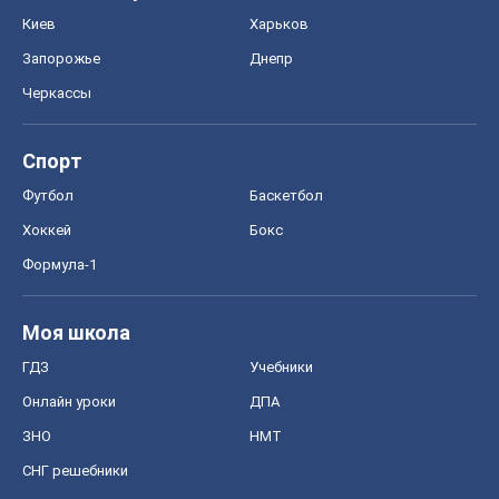
Киев
Харьков
Запорожье
Днепр
Черкассы
Спорт
Футбол
Баскетбол
Хоккей
Бокс
Формула-1
Моя школа
ГДЗ
Учебники
Онлайн уроки
ДПА
ЗНО
НМТ
СНГ решебники