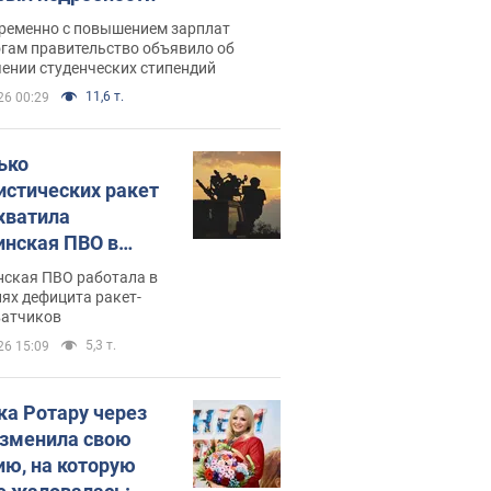
ременно с повышением зарплат
огам правительство объявило об
ении студенческих стипендий
11,6 т.
26 00:29
ько
истических ракет
хватила
инская ПВО в
: в Минобороны
нская ПВО работала в
али цифру
ях дефицита ракет-
ватчиков
5,3 т.
26 15:09
ка Ротару через
изменила свою
ию, на которую