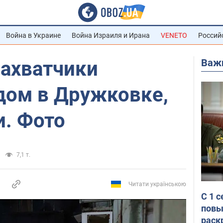
Война в Украине
Война Израиля и Ирана
VENETO
Россий
Важ
захватчики
дом в Дружковке,
и. Фото
7,1 т.
Читати українською
С 1 
повы
раск