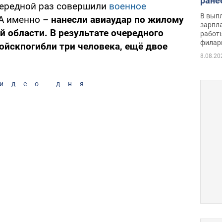
ране
чередной раз совершили
военное
скол
В вып
 А именно –
нанесли авиаудар по жилому
певи
зарпла
 области. В результате очередного
работ
филар
ойскпогибли три человека, ещё двое
8.08.20
идео дня