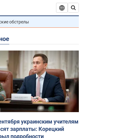
ские обстрелы
ное
сентября украинским учителям
сят зарплаты: Корецкий
рыл подробности