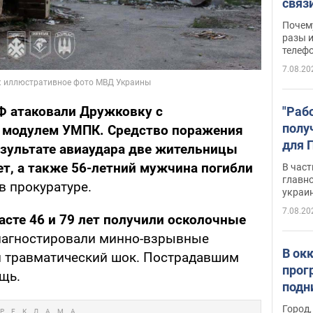
связ
жало
Почем
разы и
телеф
7.08.20
Ф атаковали Дружковку с
"Раб
полу
 модулем УМПК. Средство поражения
для 
езультате авиаудара две жительницы
докл
лет, а также 56-летний мужчина погибли
В част
новы
главн
в прокуратуре.
украи
7.08.20
сте 46 и 79 лет получили осколочные
диагностировали минно-взрывные
В ок
и травматический шок. Пострадавшим
прог
щь.
подн
виде
Город,