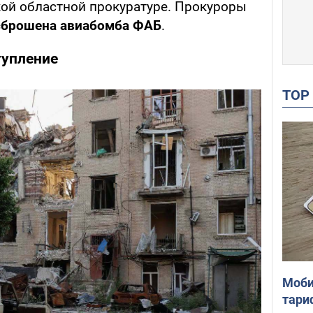
ой областной прокуратуре. Прокуроры
сброшена авиабомба ФАБ
.
тупление
TO
Моби
тари