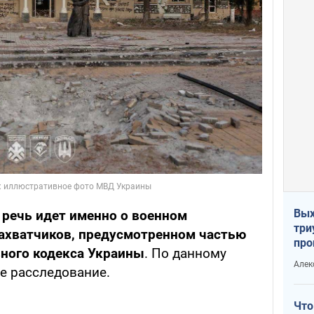
Вых
:
речь идет именно о военном
три
захватчиков, предусмотренном частью
про
вного кодекса Украины
. По данному
хок
Алек
е расследование.
и
Что