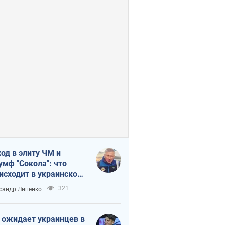
од в элиту ЧМ и
умф "Сокола": что
исходит в украинском
кее
321
сандр Липенко
 ожидает украинцев в