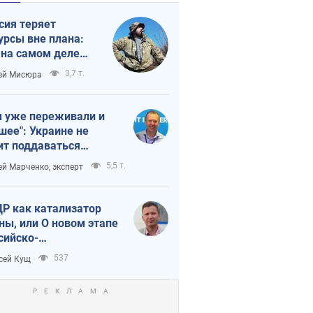
сия теряет
урсы вне плана:
 на самом деле
тует темп войны
3,7 т.
ей Мисюра
 уже переживали и
шее": Украине не
ит поддаваться
аянию из-за
5,5 т.
ей Марченко, эксперт
етного террора
Р как катализатор
ны, или О новом этапе
сийско-
ерокорейского союза
537
сей Кущ