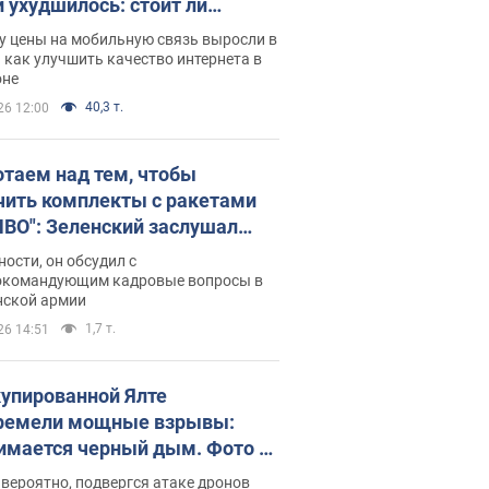
и ухудшилось: стоит ли
ваться на цены
у цены на мобильную связь выросли в
 как улучшить качество интернета в
оне
40,3 т.
26 12:00
отаем над тем, чтобы
чить комплекты с ракетами
ПВО": Зеленский заслушал
ад Драпатого и объявил о
ности, он обсудил с
х мерах
окомандующим кадровые вопросы в
нской армии
1,7 т.
26 14:51
купированной Ялте
ремели мощные взрывы:
имается черный дым. Фото и
о
 вероятно, подвергся атаке дронов