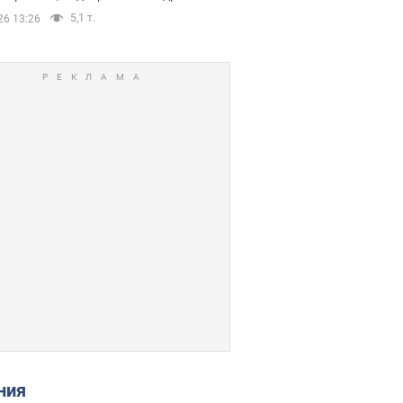
5,1 т.
26 13:26
ения