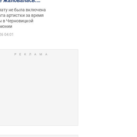
е жаловалась:
ько получала
лату не была включена
ца
та артистки за время
ы в Черновицкой
монии
26 04:01