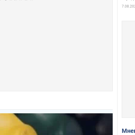
7.08.20
Мн