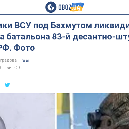
ки ВСУ под Бахмутом ликвид
а батальона 83-й десантно-ш
РФ. Фото
оградова
War
3
40,3 т.