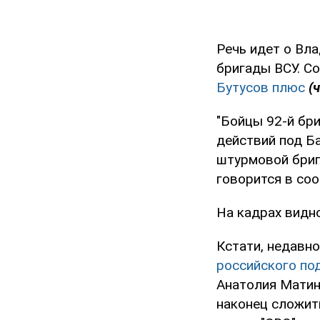
Речь идет о Вл
бригады ВСУ. С
Бутусов плюс
(
"Бойцы 92-й бр
действий под Б
штурмовой бриг
говорится в со
На кадрах видно
Кстати, недавн
российского по
Анатолия Матин
наконец сложит