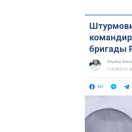
Штурмови
командир
бригады 
Ульяна Вин
7.10.2023 21:4
433