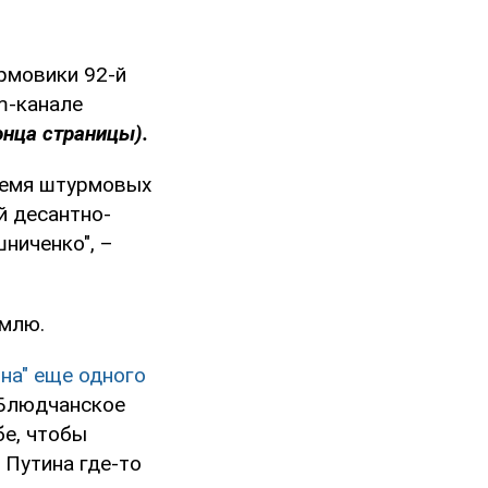
рмовики 92-й
m-канале
онца страницы).
ремя штурмовых
й десантно-
ниченко", –
емлю.
на" еще одного
 Блюдчанское
бе, чтобы
 Путина где-то