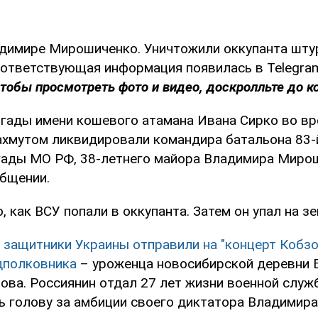
адимире Мирошиченко. Уничтожили оккупанта шту
оответствующая информация появилась в Telegra
чтобы просмотреть фото и видео, доскролльте до к
игады имени кошевого атамана Ивана Сирко во в
ахмутом ликвидировали командира батальона 83-
ады МО РФ, 38-летнего майора Владимира Мирош
общении.
, как ВСУ попали в оккупанта. Затем он упал на з
о
защитники Украины отправили на "концерт Кобзо
дполковника
– уроженца новосибирской деревни
ова. Россиянин отдал 27 лет жизни военной служ
ь голову за амбиции своего диктатора Владимира