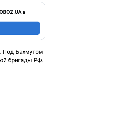
 OBOZ.UA в
. Под Бахмутом
ой бригады РФ.