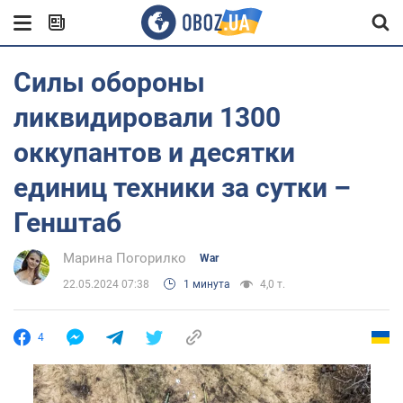
Силы обороны
ликвидировали 1300
оккупантов и десятки
единиц техники за сутки –
Генштаб
Марина Погорилко
War
22.05.2024 07:38
1 минута
4,0 т.
4