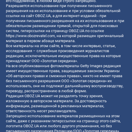
его поддоменах, в любом виде строго запрещено.
Разрешается использование при получении письменного
разрешения на их использование и при условии обязательной
ссылки на сайт OBOZ.UA, а для интернет-изданий - при
получении письменного разрешения на их использование и при
обязательном размещении прямой, открытой для поисковых
систем, гиперссылки на страницу OBOZ.UA по ссылке
https://www.obozrevatel.com
, на которой размещен оригинальный
материал в первом абзаце материала.
Все материалы на этом сайте, в том числе интервью, статьи,
исследования – служебные произведения журналистов
редакции, исключительные имущественные права на которые
принадлежат ООО «Золотая середина».
На все опубликованные фотоматериалы Getty Images редакция
имеет имущественные права, защищаемые законом Украины
«Об авторских правах и смежных правах», никто не имеет права
без письменного разрешения ООО «Золотая середина» их
использовать, они не подлежат дальнейшему воспроизводству,
переводу, распространению в любой форме.
Редакция OBOZ.UA может не разделять точку зрения,
изложенную в авторском материале. За достоверность
информации, размещенной в рекламных материалах,
ответственность несет рекламодатель.
Запрещено использование материалов размещенных на этом
сайте, даже с указанием гиперссылки на страницу этого сайта,
логотипа OBOZ.UA или любого другого упоминания, но без
письменного разрешения Редакции/ООО «Золотая середина»