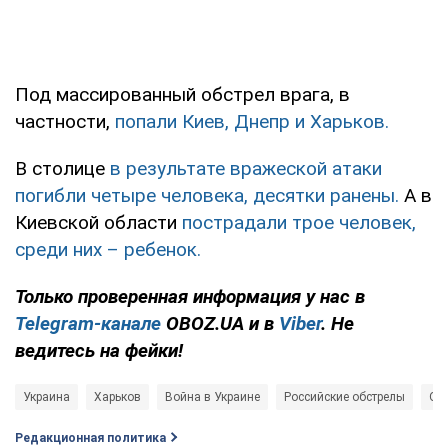
Под массированный обстрел врага, в
частности,
попали Киев, Днепр и Харьков.
В столице
в результате вражеской атаки
погибли четыре человека, десятки ранены.
А в
Киевской области
пострадали трое человек,
среди них – ребенок.
Только проверенная информация у нас в
Telegram-канале
OBOZ.UA и в
Viber
. Не
ведитесь на фейки!
Украина
Харьков
Война в Украине
Российские обстрелы
Об
Редакционная политика