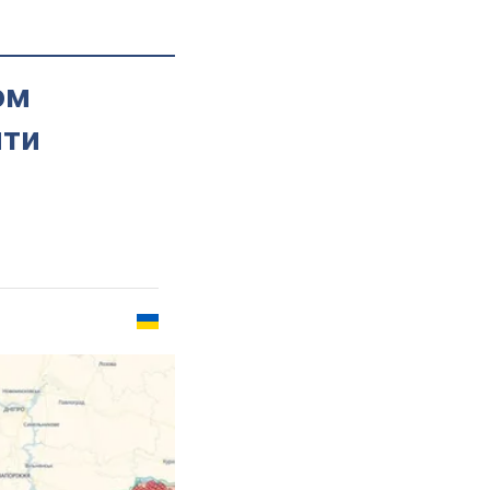
ом
чти