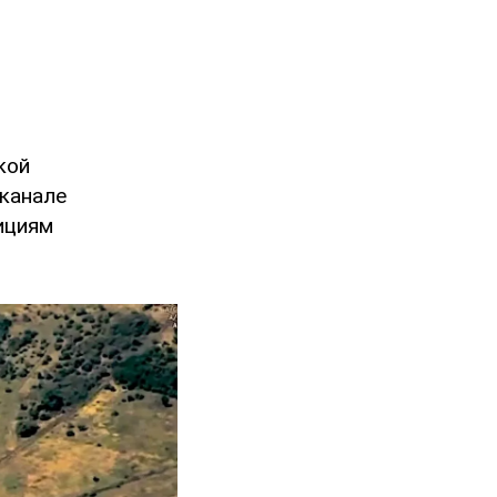
кой
-канале
ициям