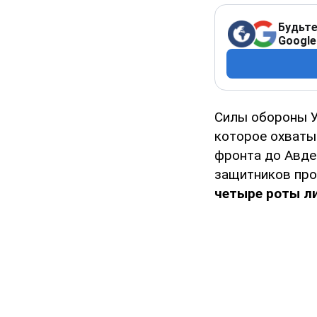
Будьте
Google
Силы обороны У
которое охват
фронта до Авде
защитников про
четыре роты л