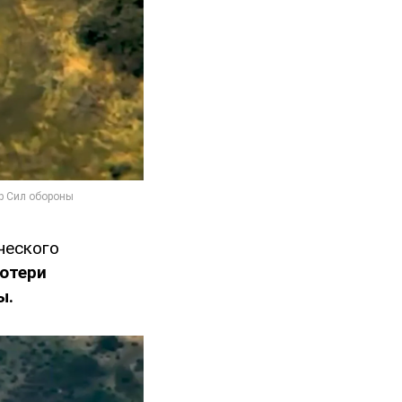
ческого
отери
ы.