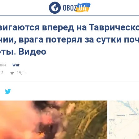
вигаются вперед на Таврическ
ии, врага потерял за сутки по
оты. Видео
вич
War
13
19,1 т.