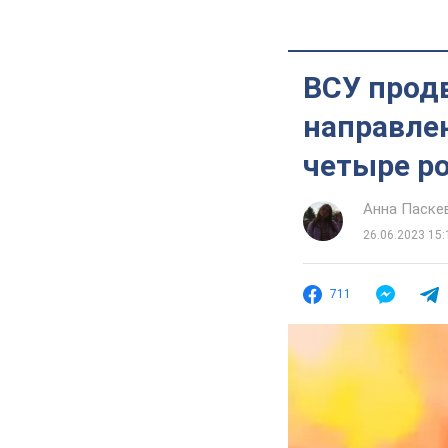
ВСУ прод
направлен
четыре р
Анна Паске
26.06.2023 15:
711