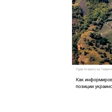
Как информиров
позиции украин