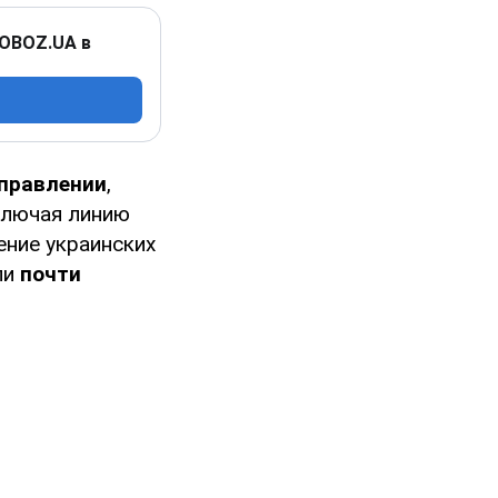
 OBOZ.UA в
правлении
,
лючая линию
ение украинских
ли
почти