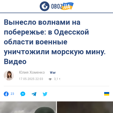
Вынесло волнами на
побережье: в Одесской
области военные
уничтожили морскую мину.
Видео
Юлия Хоменко
War
17.05.2025 22:03
3,1 т.
23