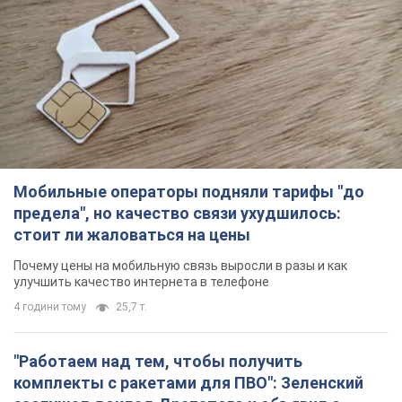
Мобильные операторы подняли тарифы "до
предела", но качество связи ухудшилось:
стоит ли жаловаться на цены
Почему цены на мобильную связь выросли в разы и как
улучшить качество интернета в телефоне
4 години тому
25,7 т.
"Работаем над тем, чтобы получить
комплекты с ракетами для ПВО": Зеленский
заслушал доклад Драпатого и объявил о
новых мерах
В частности, он обсудил с главнокомандующим кадровые
вопросы в украинской армии
43 хвилини тому
510
В оккупированной Ялте прогремели мощные
взрывы: поднимается черный дым. Фото и
видео