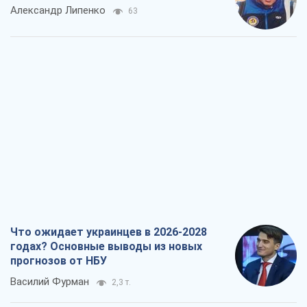
Что ожидает украинцев в 2026-2028
годах? Основные выводы из новых
прогнозов от НБУ
Василий Фурман
2,3 т.
Результат ударов по НПЗ России
значительно больше, чем кажется
Дмитрий Томчук
2,2 т.
Не месть, а стратегия: Украина
заставляет Россию платить за войну
Виктор Андрусив
3,1 т.