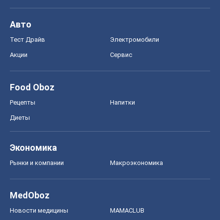
Рецепты
Напитки
Диеты
Экономика
Рынки и компании
Mакроэкономика
MedOboz
Новости медицины
MAMACLUB
Шоу
Афиша
Сплетни
Красота
Мода
Женский Журнал