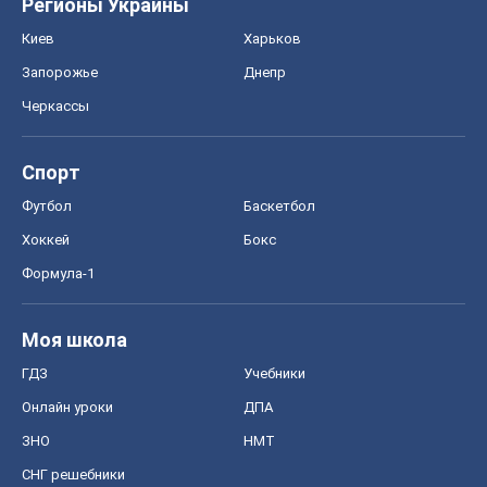
Хоккей
Бокс
Формула-1
Моя школа
ГДЗ
Учебники
Онлайн уроки
ДПА
ЗНО
НМТ
СНГ решебники
Авто
Тест Драйв
Электромобили
Акции
Сервис
Food Oboz