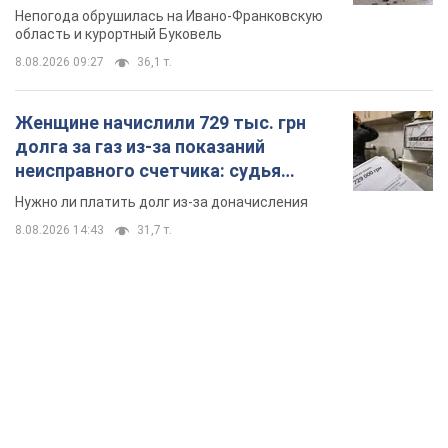
Непогода обрушилась на Ивано-Франковскую
область и курортный Буковель
8.08.2026 09:27
36,1 т.
Женщине начислили 729 тыс. грн
долга за газ из-за показаний
неисправного счетчика: судья
вынес неожиданное решение
Нужно ли платить долг из-за доначисления
8.08.2026 14:43
31,7 т.