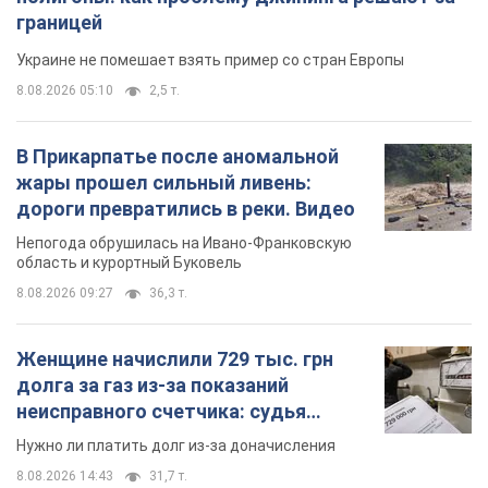
границей
Украине не помешает взять пример со стран Европы
8.08.2026 05:10
2,5 т.
В Прикарпатье после аномальной
жары прошел сильный ливень:
дороги превратились в реки. Видео
Непогода обрушилась на Ивано-Франковскую
область и курортный Буковель
8.08.2026 09:27
36,3 т.
Женщине начислили 729 тыс. грн
долга за газ из-за показаний
неисправного счетчика: судья
вынес неожиданное решение
Нужно ли платить долг из-за доначисления
8.08.2026 14:43
31,7 т.