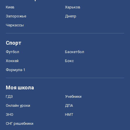
Киев
Харьков
Запорожье
Днепр
Черкассы
Спорт
Футбол
Баскетбол
Хоккей
Бокс
Формула-1
Моя школа
ГДЗ
Учебники
Онлайн уроки
ДПА
ЗНО
НМТ
СНГ решебники